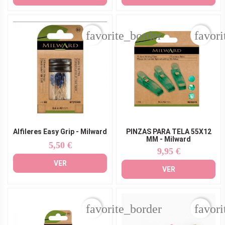
favorite_border
favori
Alfileres Easy Grip - Milward
PINZAS PARA TELA 55X12
MM - Milward
5,50 €
Precio
9,95 €
Precio
VER
VER
favorite_border
favori