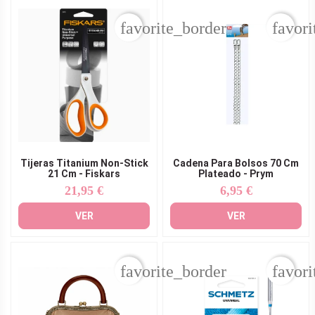
favorite_border
favori
Tijeras Titanium Non-Stick
Cadena Para Bolsos 70 Cm
21 Cm - Fiskars
Plateado - Prym
21,95 €
6,95 €
Precio
Precio
VER
VER
favorite_border
favori