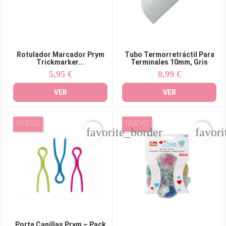
Rotulador Marcador Prym
Tubo Termorretráctil Para
Trickmarker...
Terminales 10mm, Gris
5,95 €
0,99 €
Precio
Precio
VER
VER
NUEVO
NUEVO
favorite_border
favori
Porta Canillas Prym – Pack