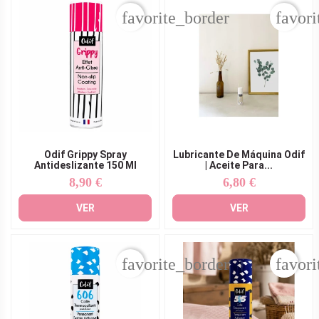
favorite_border
favori
Odif Grippy Spray
Lubricante De Máquina Odif
Antideslizante 150 Ml
| Aceite Para...
8,90 €
6,80 €
Precio
Precio
VER
VER
favorite_border
favori