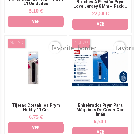
Broches A Presión Prym
21 Unidades
Love Jersey 8 Mm – Pack...
5,10 €
Precio
22,50 €
Precio
VER
VER
NUEVO
NUEVO
favorite_border
favori
Tijeras Cortahilos Prym
Enhebrador Prym Para
Hobby 11 Cm
Máquinas De Coser Con
Imán
6,75 €
Precio
6,50 €
Precio
VER
VER