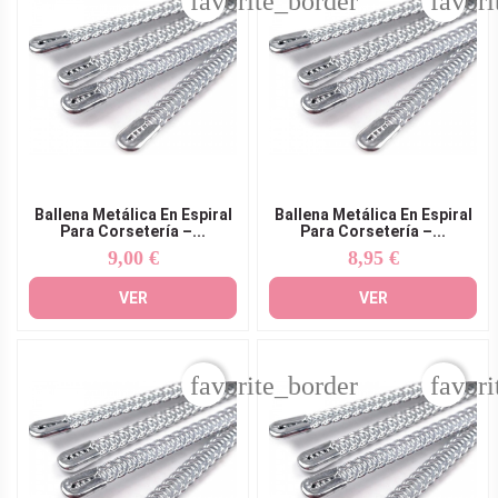
favorite_border
favori
Ballena Metálica En Espiral
Ballena Metálica En Espiral
Para Corsetería –...
Para Corsetería –...
9,00 €
8,95 €
Precio
Precio
VER
VER
favorite_border
favori