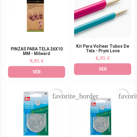
Kit Para Voltear Tubos De
PINZAS PARA TELA 26X10
Tela - Prym Love
MM - Milward
6,95 €
Precio
9,95 €
Precio
VER
VER
favorite_border
favori