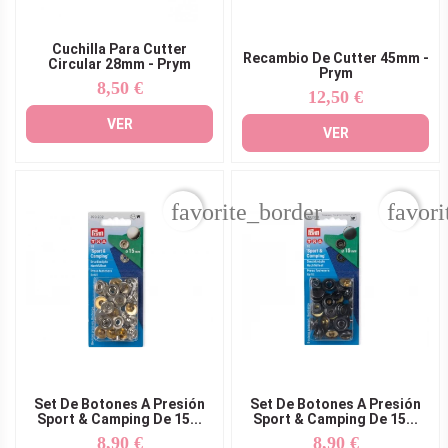
Cuchilla Para Cutter
Recambio De Cutter 45mm -
Circular 28mm - Prym
Prym
8,50 €
Precio
12,50 €
Precio
VER
VER
favorite_border
favori
Set De Botones A Presión
Set De Botones A Presión
Sport & Camping De 15...
Sport & Camping De 15...
8,90 €
8,90 €
Precio
Precio