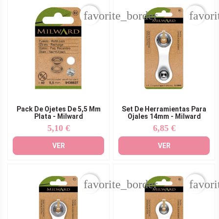
favorite_border
favori
Pack De Ojetes De 5,5 Mm
Set De Herramientas Para
Plata - Milward
Ojales 14mm - Milward
5,10 €
6,85 €
Precio
Precio
VER
VER
favorite_border
favori