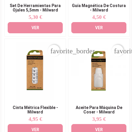
Set De Herramientas Para
Guía Magnética De Costura
Ojales 5,5mm - Milward
- Milward
5,30 €
4,50 €
Precio
Precio
VER
VER
favorite_border
favori
Cinta Métrica Flexible -
Aceite Para Máquina De
Milward
Coser - Milward
4,95 €
3,95 €
Precio
Precio
VER
VER