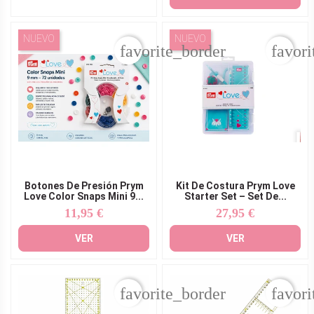
NUEVO
NUEVO
favorite_border
favori
Botones De Presión Prym
Kit De Costura Prym Love
Love Color Snaps Mini 9...
Starter Set – Set De...
11,95 €
27,95 €
Precio
Precio
VER
VER
favorite_border
favori