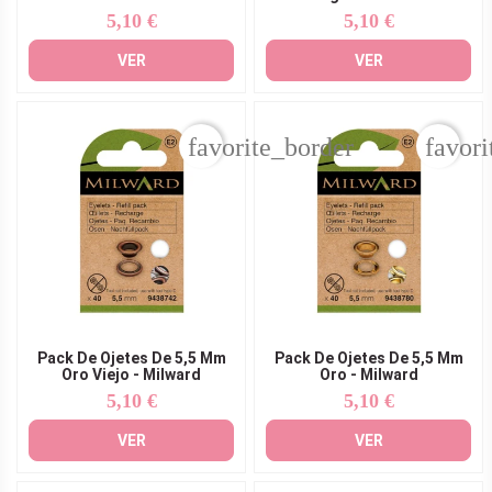
5,10 €
5,10 €
Precio
Precio
VER
VER
favorite_border
favori
Pack De Ojetes De 5,5 Mm
Pack De Ojetes De 5,5 Mm
Oro Viejo - Milward
Oro - Milward
5,10 €
5,10 €
Precio
Precio
VER
VER