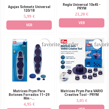
Regla Universal 10x45 -
Agujas Schmetz Universal
PRYM
120/18
21,20 €
Precio
5,99 €
Precio
VER
VER
favorite_border
favori
Matrices Prym Para
Matrices Prym Para VARIO
Botones Forrados 11–29
Creative Tool - PRYM
Mm -...
3,05 €
Precio
4,95 €
Precio