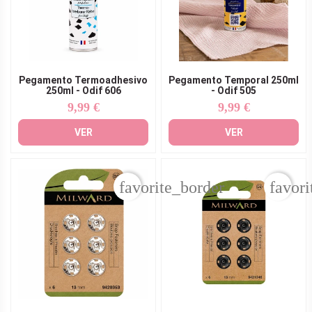
Pegamento Termoadhesivo
Pegamento Temporal 250ml
250ml - Odif 606
- Odif 505
9,99 €
9,99 €
Precio
Precio
VER
VER
favorite_border
favori