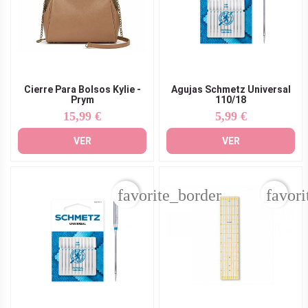
Cierre Para Bolsos Kylie -
Agujas Schmetz Universal
Prym
110/18
15,99 €
5,99 €
Precio
Precio
VER
VER
favorite_border
favori