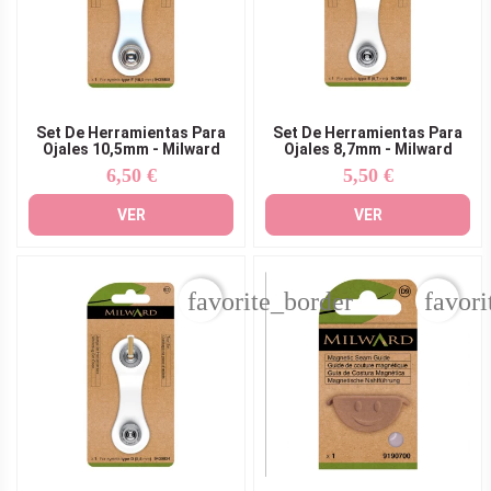
Set De Herramientas Para
Set De Herramientas Para
Ojales 10,5mm - Milward
Ojales 8,7mm - Milward
6,50 €
5,50 €
Precio
Precio
VER
VER
favorite_border
favori