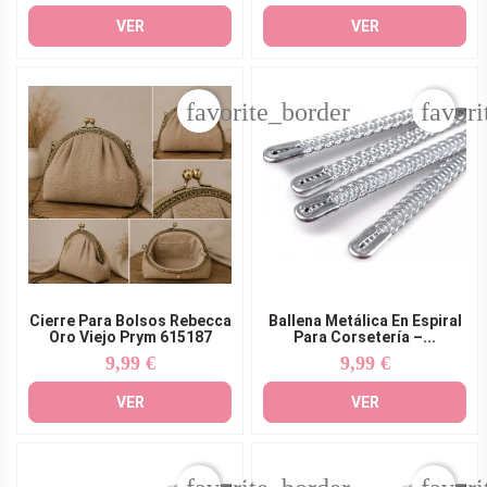
VER
VER
favorite_border
favori
Cierre Para Bolsos Rebecca
Ballena Metálica En Espiral
Oro Viejo Prym 615187
Para Corsetería –...
9,99 €
9,99 €
Precio
Precio
VER
VER