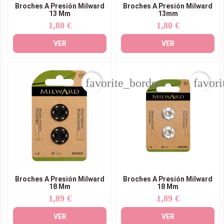
Broches A Presión Milward
Broches A Presión Milward
13 Mm
13mm
1,80 €
1,80 €
Precio
Precio
VER
VER
favorite_border
favori
Broches A Presión Milward
Broches A Presión Milward
18 Mm
18 Mm
1,89 €
1,89 €
Precio
Precio
VER
VER