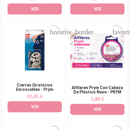
VER
VER
favorite_border
favori
Cierres Giratorios
Alfileres Prym Con Cabeza
Enroscables - Prym
De Plástico Neon - PRYM
12,45 €
Precio
5,80 €
Precio
VER
VER