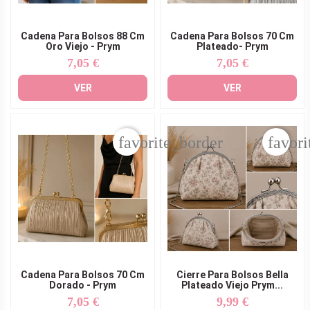
Cadena Para Bolsos 88 Cm
Cadena Para Bolsos 70 Cm
Oro Viejo - Prym
Plateado- Prym
7,05 €
7,05 €
Precio
Precio
VER
VER
favorite_border
favori
Cadena Para Bolsos 70 Cm
Cierre Para Bolsos Bella
Dorado - Prym
Plateado Viejo Prym...
7,05 €
9,99 €
Precio
Precio