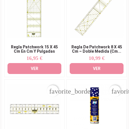
Regla Patchwork 15 X 45
Regla De Patchwork 8 X 45
Cm En Cm Y Pulgadas
Cm – Doble Medida (cm...
16,95 €
10,99 €
Precio
Precio
VER
VER
favorite_border
favori