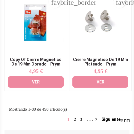
favorite_border
favori
Copy Of Cierre Magnético
Cierre Magnético De 19 Mm
De 19 Mm Dorado - Prym
Plateado - Prym
4,95 €
4,95 €
Precio
Precio
VER
VER
Mostrando 1-80 de 498 artículo(s)
…
arro
Siguiente
1
2
3
7