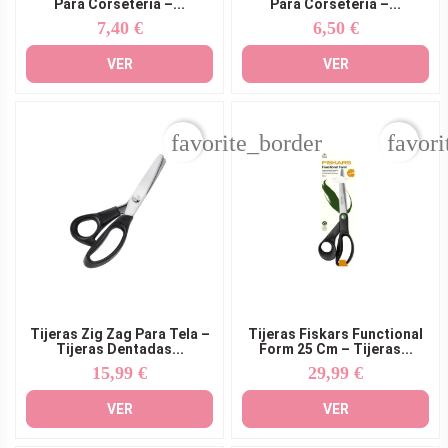
Para Corsetería –...
Para Corsetería –...
7,40 €
6,50 €
Precio
Precio
VER
VER
favorite_border
favori
Tijeras Zig Zag Para Tela –
Tijeras Fiskars Functional
Tijeras Dentadas...
Form 25 Cm – Tijeras...
15,99 €
29,99 €
Precio
Precio
VER
VER