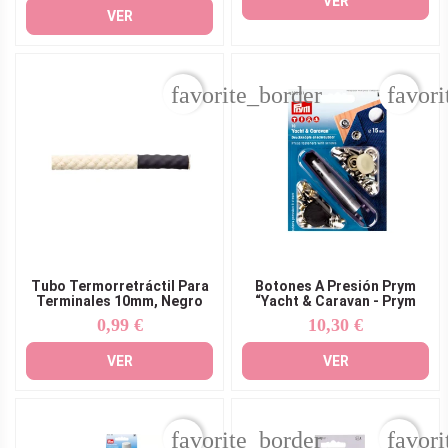
VER
VER
favorite_border
favori
Tubo Termorretráctil Para
Botones A Presión Prym
Terminales 10mm, Negro
“Yacht & Caravan - Prym
0,99 €
10,30 €
Precio
Precio
VER
VER
favorite_border
favori