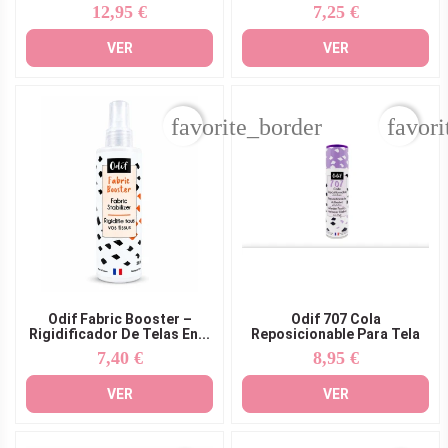
12,95 €
7,25 €
Precio
Precio
VER
VER
favorite_border
favori
Odif Fabric Booster –
Odif 707 Cola
Rigidificador De Telas En...
Reposicionable Para Tela
7,40 €
8,95 €
Precio
Precio
VER
VER