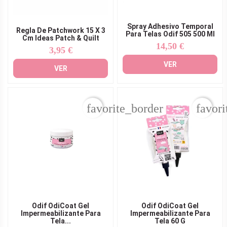
Spray Adhesivo Temporal
Regla De Patchwork 15 X 3
Para Telas Odif 505 500 Ml
Cm Ideas Patch & Quilt
14,50 €
Precio
3,95 €
Precio
VER
VER
favorite_border
favori
Odif OdiCoat Gel
Odif OdiCoat Gel
Impermeabilizante Para
Impermeabilizante Para
Tela...
Tela 60 G