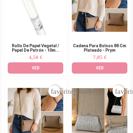
Rollo De Papel Vegetal /
Cadena Para Bolsos 88 Cm
Papel De Patrón - 10m...
Plateado - Prym
4,50 €
7,05 €
Precio
Precio
VER
VER
favorite_border
favori