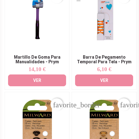
Martillo De Goma Para
Barra De Pegamento
Manualidades - Prym
Temporal Para Tela - Prym
14,10 €
6,10 €
Precio
Precio
VER
VER
favorite_border
favori