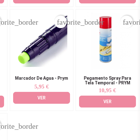
vorite_border
favorite_border
favor
Marcador De Agua - Prym
Pegamento Spray Para
Tela Temporal - PRYM
5,95 €
Precio
10,95 €
Precio
VER
VER
vorite_border