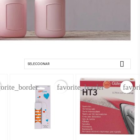

:
SELECCIONAR
vorite_border
favorite_border
favor