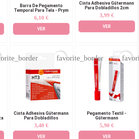
Cinta Adhesiva Gütermann
Barra De Pegamento
Para Dobladillos 2cm
Temporal Para Tela - Prym
3,99 €
Precio
6,10 €
Precio
VER
VER
vorite_border
favorite_border
favor
Cinta Adhesiva Gütermann
Pegamento Textil -
za
Para Dobladillos
Gütermann
3,40 €
5,90 €
Precio
Precio
VER
VER