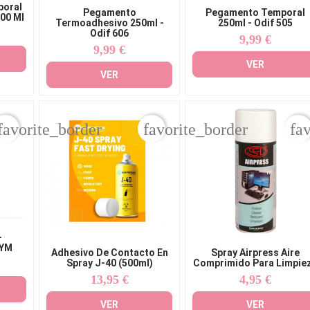
poral
Pegamento
Pegamento Temporal
500 Ml
Termoadhesivo 250ml -
250ml - Odif 505
Odif 606
9,99 €
Precio
9,99 €
Precio
VER
VER
favorite_border
favorite_border
fa
-
RYM
Adhesivo De Contacto En
Spray Airpress Aire
Spray J-40 (500ml)
Comprimido Para Limpie
13,95 €
4,95 €
Precio
Precio
VER
VER