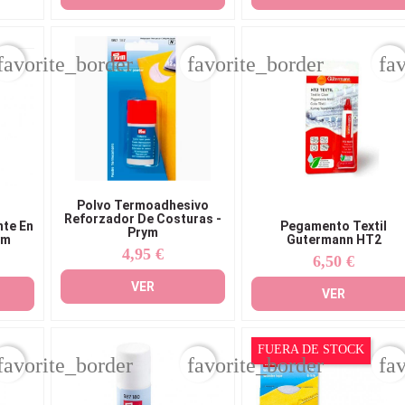
favorite_border
favorite_border
fa
Polvo Termoadhesivo
Reforzador De Costuras -
te En
Pegamento Textil
Prym
ym
Gutermann HT2
4,95 €
Precio
6,50 €
Precio
VER
VER
FUERA DE STOCK
favorite_border
favorite_border
fa