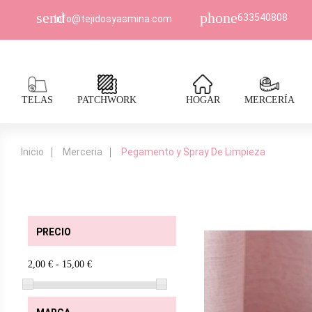
send
phone
633540808
Info@tejidosyasmina.com
TELAS
PATCHWORK
HOGAR
MERCERÍA
Inicio
Merceria
Pegamento y Spray De Limpieza
PRECIO
2,00 € - 15,00 €