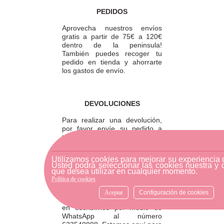
PEDIDOS
Aprovecha nuestros envíos
gratis a partir de 75€ a 120€
dentro de la peninsula!
También puedes recoger tu
pedido en tienda y ahorrarte
los gastos de envío.
DEVOLUCIONES
Para realizar una devolución,
por favor envíe su pedido a
través de una empresa de
mensajería o diríjase a la
tienda física más cercana.
Utilizamos cookies para mejorar su experiencia
Usted podrá seleccionar las cookies nuestra y 
que desea utilizar en cualquier momento.
Política de cookies
ATENCIÓN AL CLIENTE
Aceptar
Configuración de cookies
Si necesitas ayuda, no dudes
en escribirnos por medio de
WhatsApp al número