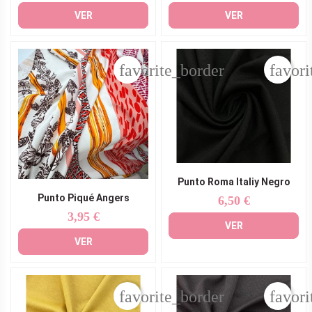
VER
VER
favorite_border
favori
Punto Roma Italiy Negro
Punto Piqué Angers
6,50 €
Precio
3,95 €
Precio
VER
VER
favorite_border
favori