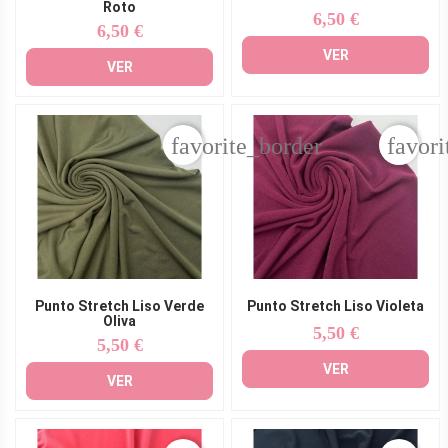
Roto
6,50 €
Precio
6,50 €
Precio
VER
VER
favorite_border
favori
Punto Stretch Liso Verde
Punto Stretch Liso Violeta
Oliva
5,50 €
Precio
5,50 €
Precio
VER
VER