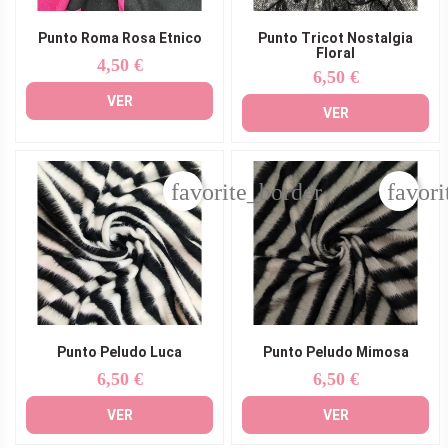
Punto Roma Rosa Etnico
Punto Tricot Nostalgia
Floral
4,50 €
Precio
6,50 €
Precio
VER
VER
favorite_border
favori
Punto Peludo Luca
Punto Peludo Mimosa
6,50 €
6,50 €
Precio
Precio
VER
VER