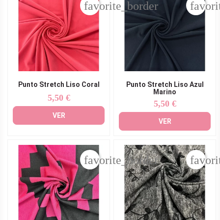
favorite_border
favori
Punto Stretch Liso Coral
Punto Stretch Liso Azul
Marino
5,50 €
Precio
5,50 €
Precio
VER
VER
favorite_border
favori