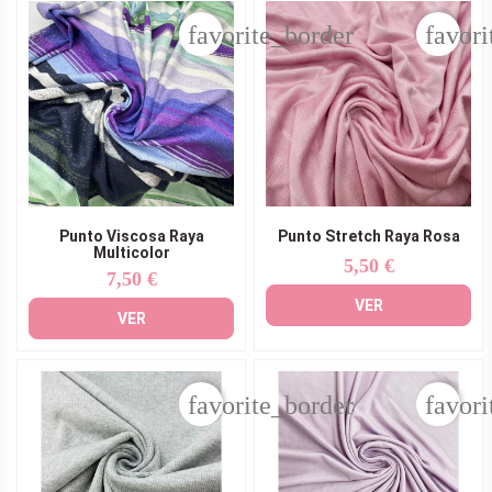
favorite_border
favori
Punto Viscosa Raya
Punto Stretch Raya Rosa
Multicolor
5,50 €
Precio
7,50 €
Precio
VER
VER
favorite_border
favori