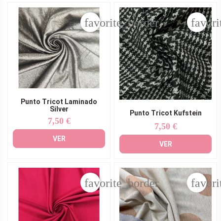
favorite_border
favori
Punto Tricot Laminado
Silver
Punto Tricot Kufstein
7,50 €
Precio
7,50 €
Precio
VER
VER
favorite_border
favori