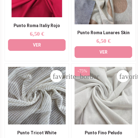
Punto Roma Italiy Rojo
Punto Roma Lunares Skin
6,50 €
Precio
6,50 €
Precio
VER
VER
-75%
favorite_border
favori
Punto Tricot White
Punto Fino Peludo