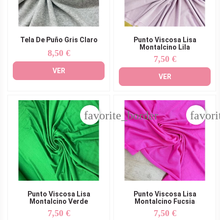
Tela De Puño Gris Claro
Punto Viscosa Lisa
Montalcino Lila
8,50 €
Precio
7,50 €
Precio
VER
VER
favorite_border
favori
Punto Viscosa Lisa
Punto Viscosa Lisa
Montalcino Verde
Montalcino Fucsia
7,50 €
7,50 €
Precio
Precio