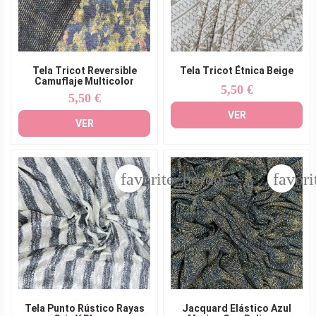
Tela Tricot Reversible
Tela Tricot Étnica Beige
Camuflaje Multicolor
5,50 €
Precio
5,50 €
Precio
VER
VER
favorite_border
favori
Tela Punto Rústico Rayas
Jacquard Elástico Azul