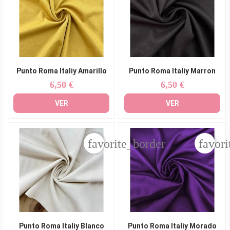
Punto Roma Italiy Amarillo
Punto Roma Italiy Marron
6,50 €
6,50 €
Precio
Precio
VER
VER
favorite_border
favori
Punto Roma Italiy Blanco
Punto Roma Italiy Morado