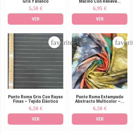
Gris Y Blanco
Marino Con Relieve...
5,50 €
6,95 €
Precio
Precio
VER
VER
favorite_border
favori
Punto Roma Gris Con Rayas
Punto Roma Estampado
Finas – Tejido Elástico
Abstracto Multicolor –...
6,50 €
6,50 €
Precio
Precio
VER
VER