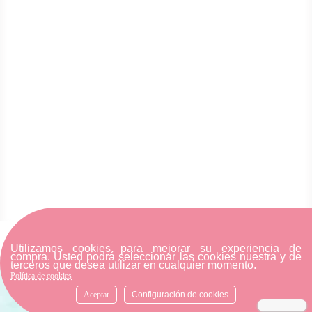
Utilizamos cookies para mejorar su experiencia de
compra. Usted podrá seleccionar las cookies nuestra y de
terceros que desea utilizar en cualquier momento.
Política de cookies
SUSCRÍBETE A NUESTRA
Aceptar
Configuración de cookies
NEWSLETTER