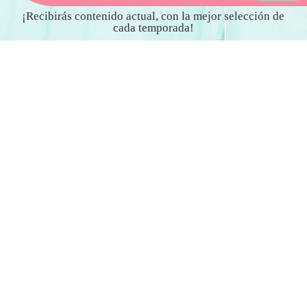
¡Recibirás contenido actual, con la mejor selección de
cada temporada!
send
Entiendo y acepto la Política de Privacidad
Puede darse de baja en cualquier momento. Para ello, consulte nuestra política de
privacidad y aviso legal.
PEDIDOS
Aprovecha nuestros envíos
gratis a partir de 75€ a 120€
dentro de la peninsula!
También puedes recoger tu
pedido en tienda y ahorrarte
los gastos de envío.