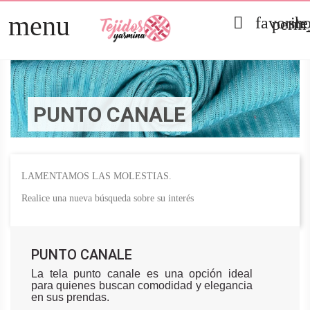
menu

favorit
sh
perm_
TELAS
arrow_right
PATCHWORK
arrow_right
PUNTO CANALE
HOGAR
arrow_right
MERCERÍA
arrow_right
LAMENTAMOS LAS MOLESTIAS.
Realice una nueva búsqueda sobre su interés
PUNTO CANALE
La tela punto canale es una opción ideal
para quienes buscan comodidad y elegancia
en sus prendas.