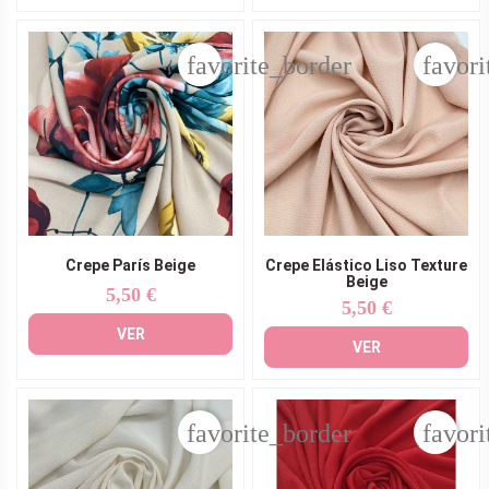
favorite_border
favori
Crepe París Beige
Crepe Elástico Liso Texture
Beige
5,50 €
Precio
5,50 €
Precio
VER
VER
favorite_border
favori