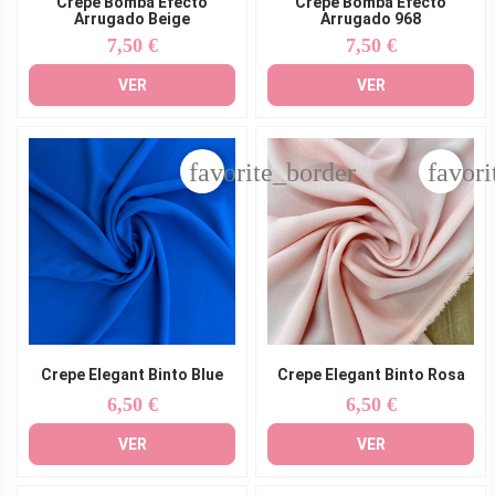
Crepe Bomba Efecto
Crepe Bomba Efecto
Arrugado Beige
Arrugado 968
7,50 €
7,50 €
Precio
Precio
VER
VER
favorite_border
favori
Crepe Elegant Binto Blue
Crepe Elegant Binto Rosa
6,50 €
6,50 €
Precio
Precio
VER
VER