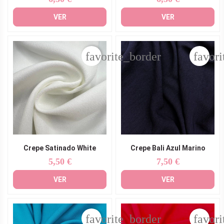
VER
VER
favorite_border
favori
Crepe Satinado White
Crepe Bali Azul Marino
5,50 €
7,50 €
Precio
Precio
VER
VER
favorite_border
favori