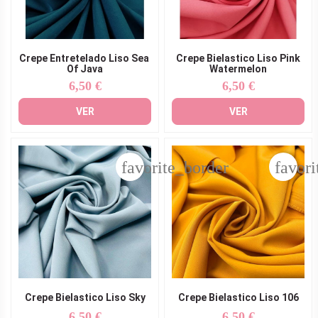
Crepe Entretelado Liso Sea ​​
Crepe Bielastico Liso Pink
Of ​​Java
Watermelon
6,50 €
6,50 €
Precio
Precio
VER
VER
favorite_border
favori
Crepe Bielastico Liso Sky
Crepe Bielastico Liso 106
6,50 €
6,50 €
Precio
Precio