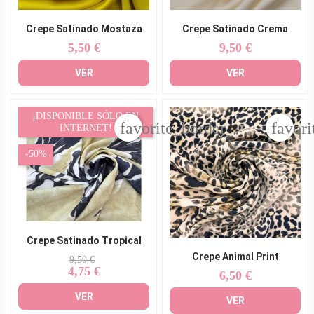
Crepe Satinado Mostaza
Crepe Satinado Crema
5,50 €
9,50 €
Precio
Precio
VER
VER
¡DISPONIBLE SÓLO EN
favorite_border
favori
INTERNET!
-50%
Crepe Satinado Tropical
Crepe Animal Print
Precio
Precio
9,50 €
4,75 €
base
6,50 €
Precio
VER
VER