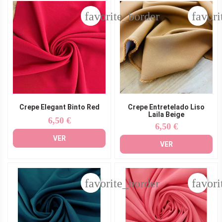
favorite_border
favori
Crepe Elegant Binto Red
Crepe Entretelado Liso
Laila Beige
6,50 €
Precio
6,50 €
Precio
VER
VER
favorite_border
favori