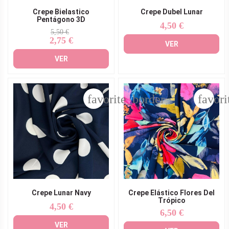
Crepe Bielastico
Crepe Dubel Lunar
Pentágono 3D
4,50 €
Precio
Precio
Precio
5,50 €
2,75 €
base
VER
VER
favorite_border
favori
Crepe Lunar Navy
Crepe Elástico Flores Del
Trópico
4,50 €
Precio
6,50 €
Precio
VER