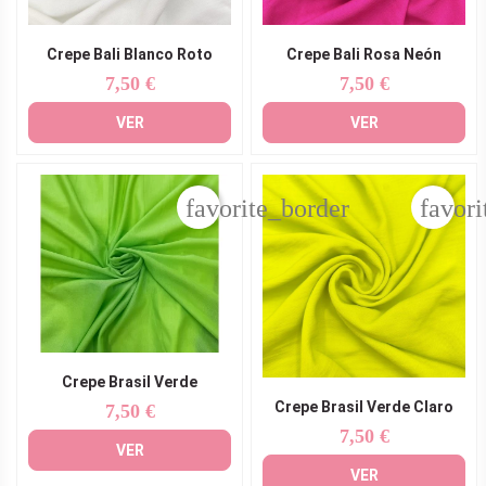
Crepe Bali Blanco Roto
Crepe Bali Rosa Neón
7,50 €
7,50 €
Precio
Precio
VER
VER
favorite_border
favori
Crepe Brasil Verde
Crepe Brasil Verde Claro
7,50 €
Precio
7,50 €
Precio
VER
VER