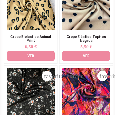
Crepe Bielastico Animal
Crepe Elástico Topitos
Print
Negros
6,50 €
5,50 €
Precio
Precio
VER
VER
favorite_border
favori