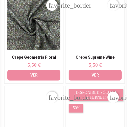
favorite_border
favori
Crepe Geometría Floral
Crepe Supreme Wine
5,50 €
5,50 €
Precio
Precio
VER
VER
¡DISPONIBLE SÓLO EN
favorite_border
favori
INTERNET!
-50%