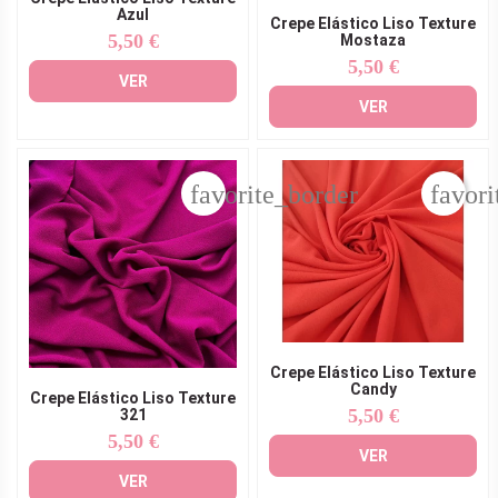
Azul
Crepe Elástico Liso Texture
5,50 €
Mostaza
Precio
5,50 €
Precio
VER
VER
favorite_border
favori
Crepe Elástico Liso Texture
Candy
Crepe Elástico Liso Texture
5,50 €
321
Precio
5,50 €
Precio
VER
VER