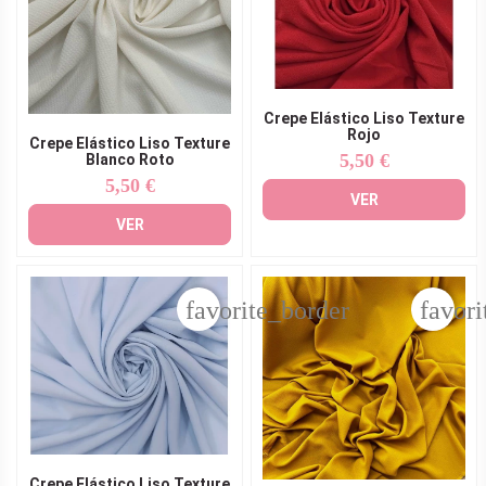
Crepe Elástico Liso Texture
Rojo
Crepe Elástico Liso Texture
5,50 €
Blanco Roto
Precio
5,50 €
Precio
VER
VER
favorite_border
favori
Crepe Elástico Liso Texture