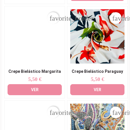
favorite_border
favori
Crepe Bielástico Margarita
Crepe Bielástico Paraguay
5,50 €
5,50 €
Precio
Precio
VER
VER
favorite_border
favori