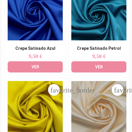
Crepe Satinado Azul
Crepe Satinado Petrol
9,50 €
9,50 €
Precio
Precio
VER
VER
favorite_border
favori