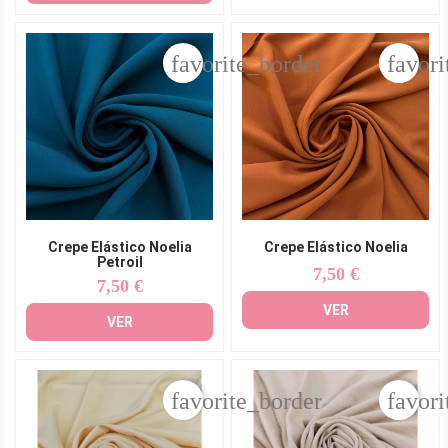
favorite_border
favori
Crepe Elástico Noelia
Crepe Elástico Noelia
Petroil
7,50 €
Precio
7,50 €
Precio
VER
VER
favorite_border
favori