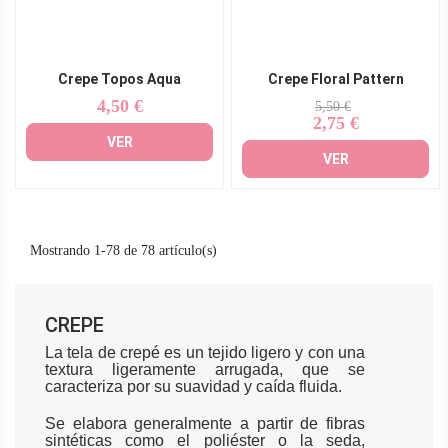
Crepe Topos Aqua
Crepe Floral Pattern
4,50 €
Precio
Precio
Precio
5,50 €
2,75 €
base
VER
VER
Mostrando 1-78 de 78 artículo(s)
CREPE
La tela de crepé es un tejido ligero y con una
textura ligeramente arrugada, que se
caracteriza por su suavidad y caída fluida.
Se elabora generalmente a partir de fibras
sintéticas como el poliéster o la seda,