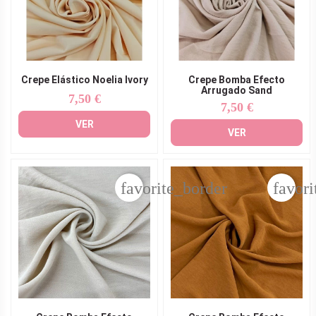
Crepe Elástico Noelia Ivory
Crepe Bomba Efecto
Arrugado Sand
7,50 €
Precio
7,50 €
Precio
VER
VER
favorite_border
favori