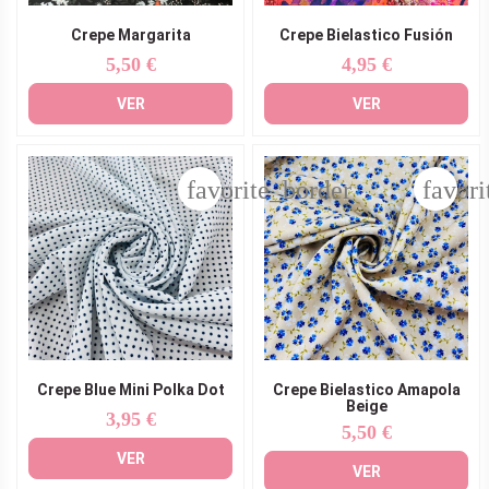
Crepe Margarita
Crepe Bielastico Fusión
5,50 €
4,95 €
Precio
Precio
VER
VER
favorite_border
favori
Crepe Blue Mini Polka Dot
Crepe Bielastico Amapola
Beige
3,95 €
Precio
5,50 €
Precio
VER
VER