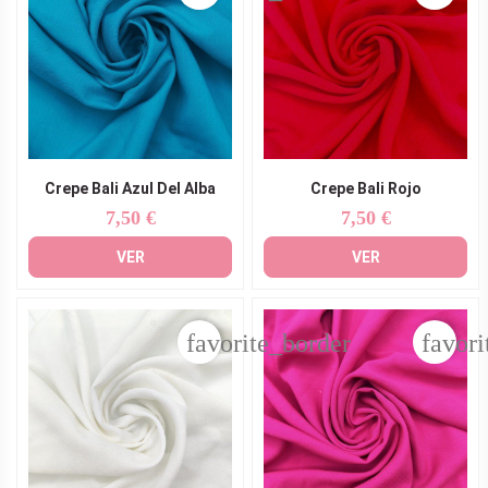
Crepe Bali Azul Del Alba
Crepe Bali Rojo
7,50 €
7,50 €
Precio
Precio
VER
VER
favorite_border
favori