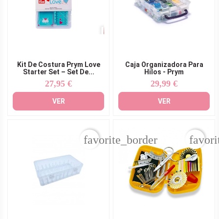
Kit De Costura Prym Love
Caja Organizadora Para
Starter Set – Set De...
Hilos - Prym
27,95 €
29,99 €
Precio
Precio
VER
VER
favorite_border
favori