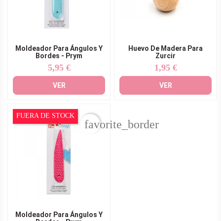
Moldeador Para Ángulos Y
Huevo De Madera Para
Bordes - Prym
Zurcir
5,95 €
1,95 €
Precio
Precio
VER
VER
FUERA DE STOCK
favorite_border
Moldeador Para Ángulos Y