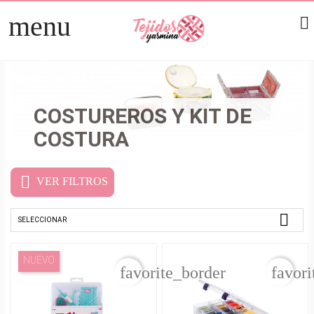
menu

TELAS
arrow_right
PATCHWORK
arrow_right
COSTUREROS Y KIT DE
HOGAR
arrow_right
COSTURA
MERCERÍA
arrow_right

VER FILTROS

SELECCIONAR
NUEVO
favorite_border
favori