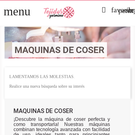
menu

favorit
sh
perm_
TELAS
arrow_right
PATCHWORK
arrow_right
MAQUINAS DE COSER
HOGAR
arrow_right
MERCERÍA
arrow_right
LAMENTAMOS LAS MOLESTIAS.
Realice una nueva búsqueda sobre su interés
MAQUINAS DE COSER
¡Descubre la máquina de coser perfecta y
como transportarla! Nuestras máquinas
combinan tecnología avanzada con facilidad
de uso, ideales tanto para principiantes