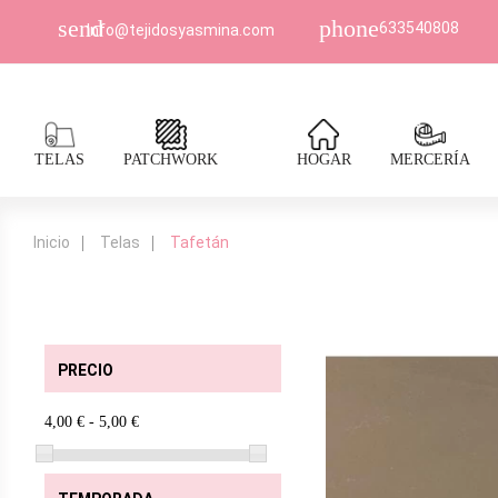
send
phone
633540808
Info@tejidosyasmina.com
TELAS
PATCHWORK
HOGAR
MERCERÍA
Inicio
Telas
Tafetán
PRECIO
4,00 € - 5,00 €