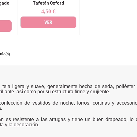
ugado
Tafetán Oxford
4,50 €
Precio
VER
ulo(s)
a tela ligera y suave, generalmente hecha de seda, poliéster 
rillante, así como por su estructura firme y crujiente.
 confección de vestidos de noche, forros, cortinas y acceso
.
án es resistente a las arrugas y tiene un buen drapeado, lo
a y la decoración.