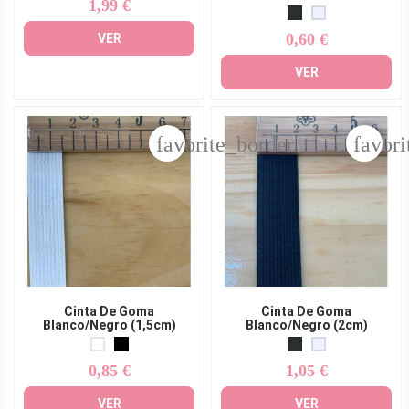
1,99 €
Precio
0,60 €
VER
Precio
VER
favorite_border
favori
Cinta De Goma
Cinta De Goma
Blanco/Negro (1,5cm)
Blanco/Negro (2cm)
0,85 €
1,05 €
Precio
Precio
VER
VER