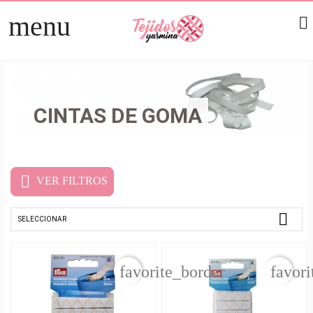
menu

TELAS
arrow_right
PATCHWORK
arrow_right
CINTAS DE GOMA
HOGAR
arrow_right
MERCERÍA
arrow_right

VER FILTROS

SELECCIONAR
favorite_border
favori