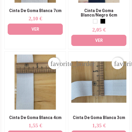
Cinta De Goma Blanca 7cm
Cinta De Goma
Blanco/Negro 6cm
2,10 €
Precio
VER
2,05 €
Precio
VER
favorite_border
favori
Cinta De Goma Blanca 4cm
Cinta De Goma Blanca 3cm
1,55 €
1,35 €
Precio
Precio