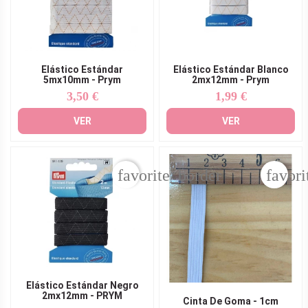
Elástico Estándar
Elástico Estándar Blanco
5mx10mm - Prym
2mx12mm - Prym
3,50 €
1,99 €
Precio
Precio
VER
VER
favorite_border
favori
Elástico Estándar Negro
2mx12mm - PRYM
Cinta De Goma - 1cm