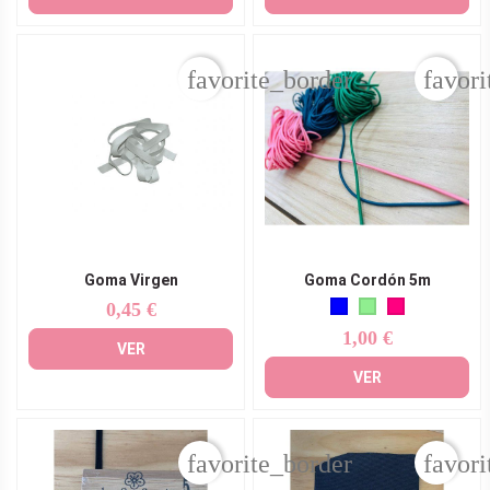
favorite_border
favori
Goma Virgen
Goma Cordón 5m
0,45 €
Precio
1,00 €
Precio
VER
VER
favorite_border
favori