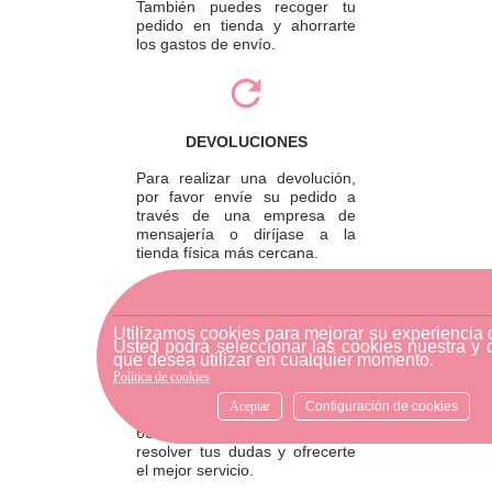
También puedes recoger tu
pedido en tienda y ahorrarte
los gastos de envío.
DEVOLUCIONES
Para realizar una devolución,
por favor envíe su pedido a
través de una empresa de
mensajería o diríjase a la
tienda física más cercana.
Utilizamos cookies para mejorar su experiencia
Usted podrá seleccionar las cookies nuestra y 
ATENCIÓN AL CLIENTE
que desea utilizar en cualquier momento.
Si necesitas ayuda, no dudes
Política de cookies
en escribirnos por medio de
Aceptar
Configuración de cookies
WhatsApp al número
633540808. Estamos aquí para
resolver tus dudas y ofrecerte
el mejor servicio.