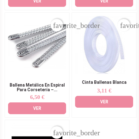
VER
VER
favorite_border
favori
Cinta Ballenas Blanca
Ballena Metálica En Espiral
Para Corsetería –...
3,11 €
Precio
6,50 €
Precio
VER
VER
favorite_border