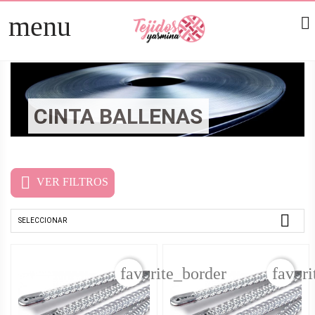
menu

TELAS
arrow_right
PATCHWORK
arrow_right
CINTA BALLENAS
HOGAR
arrow_right
MERCERÍA
arrow_right

VER FILTROS

SELECCIONAR
favorite_border
favori