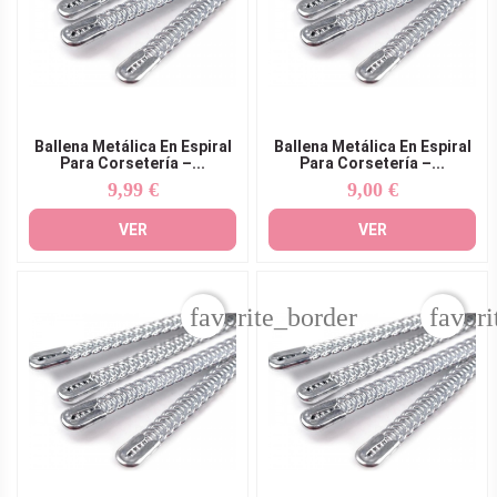
Ballena Metálica En Espiral
Ballena Metálica En Espiral
Para Corsetería –...
Para Corsetería –...
9,99 €
9,00 €
Precio
Precio
VER
VER
favorite_border
favori