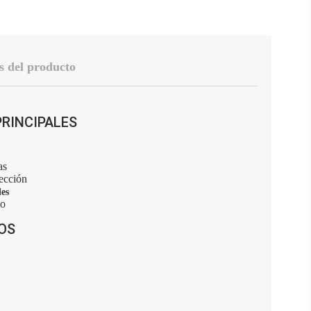
s del producto
RINCIPALES
as
fección
es
co
OS