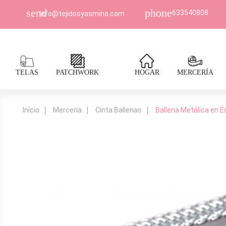
send
phone
633540808
Info@tejidosyasmina.com
TELAS
PATCHWORK
HOGAR
MERCERÍA
Inicio
Merceria
Cinta Ballenas
Ballena Metálica en Es