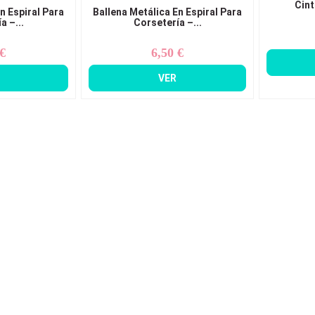
Cint
n Espiral Para
Ballena Metálica En Espiral Para
a –...
Corsetería –...
 €
6,50 €
ecio
Precio
VER