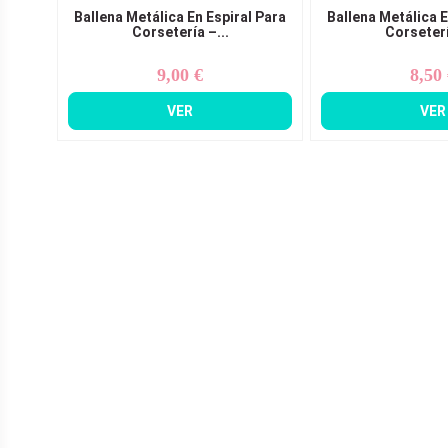
Ballena Metálica En Espiral Para
Ballena Metálica E
Corsetería –...
Corseterí
9,00 €
8,50
Precio
Pr
VER
VER