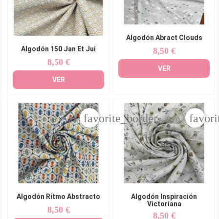
Algodón Abract Clouds
Algodón 150 Jan Et Jui
8,50 €
Precio
8,50 €
Precio
VER
VER
favorite_border
favori
Algodón Ritmo Abstracto
Algodón Inspiración
Victoriana
8,50 €
Precio
8,50 €
Precio