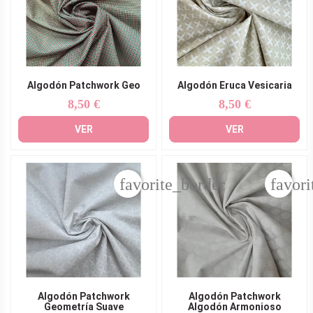
Algodón Patchwork Geo
Algodón Eruca Vesicaria
8,50 €
8,50 €
Precio
Precio
VER
VER
favorite_border
favori
Algodón Patchwork
Algodón Patchwork
Geometría Suave
Algodón Armonioso