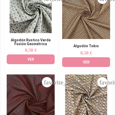
Algodón Rustico Verde
Fusión Geométrica
Algodón Tokio
8,50 €
Precio
8,50 €
Precio
VER
VER
favorite_border
favori