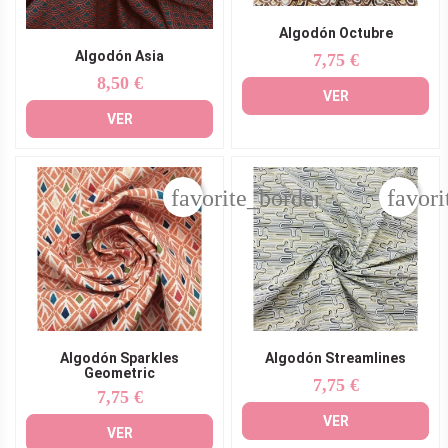
Algodón Octubre
Algodón Asia
7,75 €
Precio
8,50 €
Precio
VER
VER
favorite_border
favori
Algodón Sparkles
Algodón Streamlines
Geometric
7,75 €
Precio
7,75 €
Precio
VER
VER