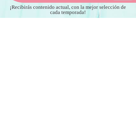
¡Recibirás contenido actual, con la mejor selección de
cada temporada!
send
Entiendo y acepto la Política de Privacidad
Puede darse de baja en cualquier momento. Para ello, consulte nuestra política de
privacidad y aviso legal.
PEDIDOS
Aprovecha nuestros envíos
gratis a partir de 75€ a 120€
dentro de la peninsula!
También puedes recoger tu
pedido en tienda y ahorrarte
los gastos de envío.