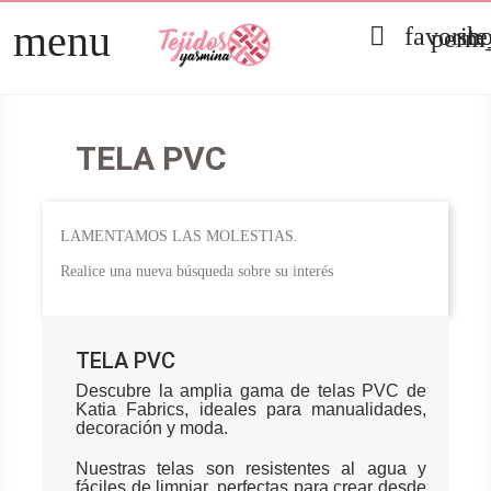
menu

favorit
sh
perm_
TELAS
arrow_right
PATCHWORK
arrow_right
TELA PVC
HOGAR
arrow_right
LAMENTAMOS LAS MOLESTIAS.
MERCERÍA
arrow_right
Realice una nueva búsqueda sobre su interés
TELA PVC
Descubre la amplia gama de telas PVC de
Katia Fabrics, ideales para manualidades,
decoración y moda.
Nuestras telas son resistentes al agua y
fáciles de limpiar, perfectas para crear desde