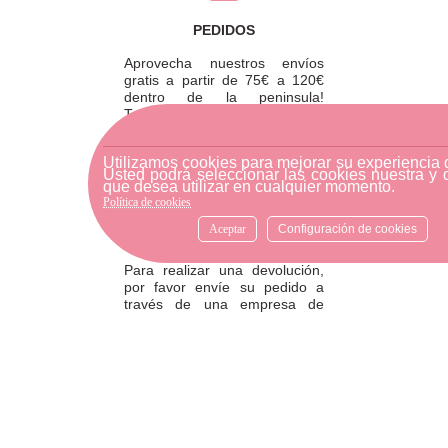
PEDIDOS
Aprovecha nuestros envíos
gratis a partir de 75€ a 120€
dentro de la peninsula!
También puedes recoger tu
pedido en tienda y ahorrarte
los gastos de envío.
Utilizamos cookies para mejorar su experiencia
Usted podrá seleccionar las cookies nuestra y 
que desea utilizar en cualquier momento.
Política de cookies
Aceptar
Configuración de cookies
DEVOLUCIONES
Para realizar una devolución,
por favor envíe su pedido a
través de una empresa de
mensajería o diríjase a la
tienda física más cercana.
ATENCIÓN AL CLIENTE