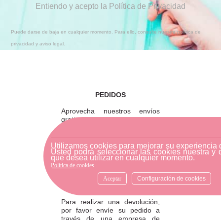
Entiendo y acepto la Política de Privacidad
Puede darse de baja en cualquier momento. Para ello, consulte nuestra política de
privacidad y aviso legal.
PEDIDOS
Aprovecha nuestros envíos
gratis a partir de 75€ a 120€
dentro de la peninsula!
También puedes recoger tu
pedido en tienda y ahorrarte
Utilizamos cookies para mejorar su experiencia
Usted podrá seleccionar las cookies nuestra y 
los gastos de envío.
que desea utilizar en cualquier momento.
Política de cookies
Aceptar
Configuración de cookies
DEVOLUCIONES
Para realizar una devolución,
por favor envíe su pedido a
través de una empresa de