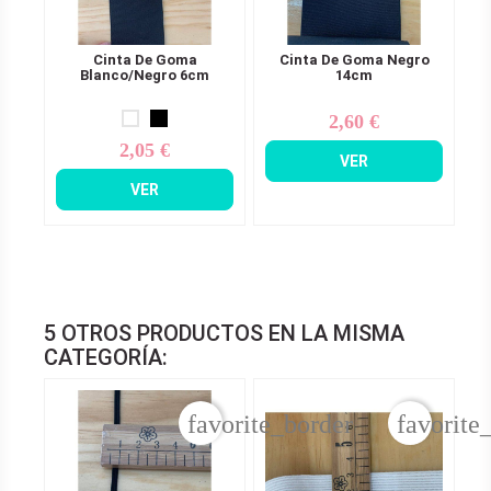
Cinta De Goma
Cinta De Goma Negro
Blanco/Negro 6cm
14cm
2,60 €
Precio
2,05 €
Precio
VER
VER
5 OTROS PRODUCTOS EN LA MISMA
CATEGORÍA:
favorite_border
favorite