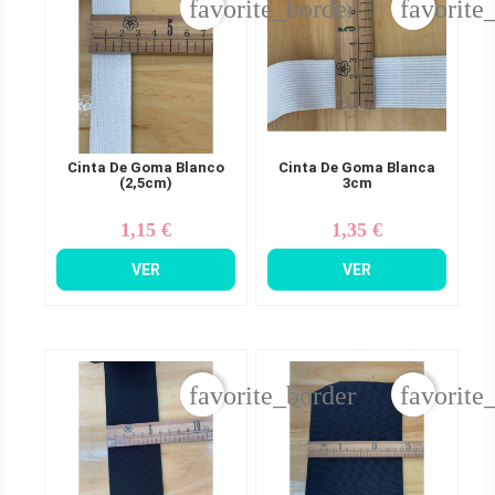
favorite_border
favorite
Cinta De Goma Blanco
Cinta De Goma Blanca
(2,5cm)
3cm
1,15 €
1,35 €
Precio
Precio
VER
VER
favorite_border
favorite