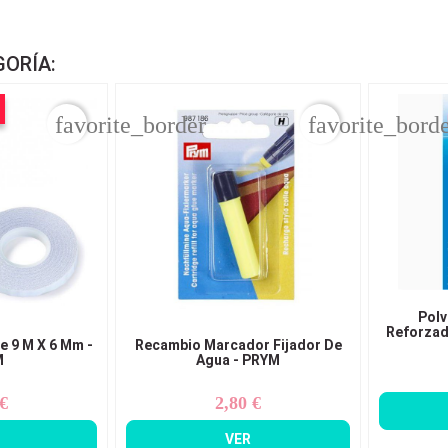
GORÍA:
favorite_border
favorite_bord
Pol
Reforzad
e 9 M X 6 Mm -
Recambio Marcador Fijador De
M
Agua - PRYM
 €
2,80 €
ecio
Precio
VER