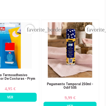
er
favorite_border
favorite
vo Termoadhesivo
or De Costuras - Prym
Pegamento Temporal 250ml -
Odif 505
4,95 €
Precio
VER
9,99 €
Precio