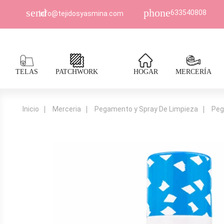
send
phone
633540808
Info@tejidosyasmina.com
TELAS
PATCHWORK
HOGAR
MERCERÍA
Inicio
Merceria
Pegamento y Spray De Limpieza
Pe