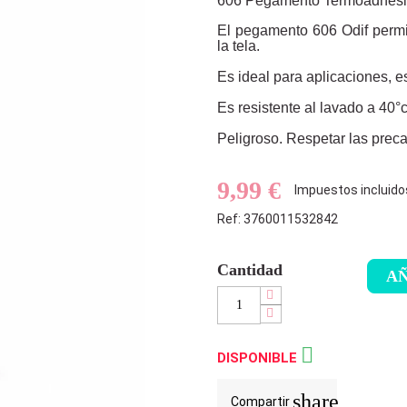
606 Pegamento Termoadhesi
El pegamento 606 Odif permit
la tela.
Es ideal para aplicaciones, es
Es resistente al lavado a 40°c
Peligroso. Respetar las prec
9,99 €
Impuestos incluido
Ref: 3760011532842
Cantidad
AÑ

DISPONIBLE
share
Compartir