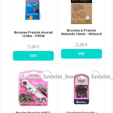
Broches A Presión
Botones Presión Anorak
Redondo 15mm - Milward
12 Mm - PRYM
2,20 €
Precio
7,20 €
Precio
VER
VER
favorite_border
favorite
Broche Presión H407 -
Corchete Forrado -