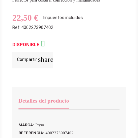
Perfectos para costura, confección y manualidades
22,50 €
Impuestos incluidos
Ref: 4002273907402

DISPONIBLE
share
Compartir
Detalles del producto
MARCA:
Prym
REFERENCIA:
4002273907402