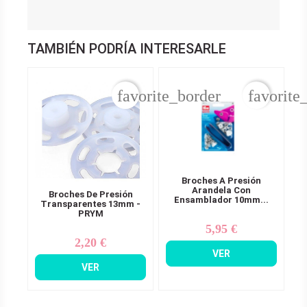
TAMBIÉN PODRÍA INTERESARLE
favorite_border
favorite
Broches A Presión
Arandela Con
Broches De Presión
Ensamblador 10mm...
Transparentes 13mm -
PRYM
5,95 €
Precio
2,20 €
Precio
VER
VER