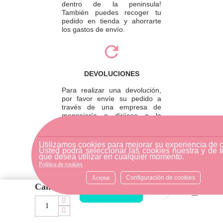
dentro de la peninsula!
También puedes recoger tu
pedido en tienda y ahorrarte
los gastos de envío.
DEVOLUCIONES
Para realizar una devolución,
por favor envíe su pedido a
través de una empresa de
mensajería o diríjase a la
tienda física más cercana.
Utilizamos cookies para mejorar su experiencia de 
Usted podrá seleccionar las cookies nuestra y de t
que desea utilizar en cualquier momento.
Política de cookies
ATENCIÓN AL CLIENTE
Aceptar
Configuración de cookies
Si necesitas ayuda, no dudes
Cantidad
favorite_bord
en escribirnos por medio de
AÑADIR AL CARRITO
WhatsApp al número
633540808. Estamos aquí para
resolver tus dudas y ofrecerte
el mejor servicio.