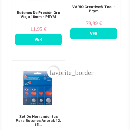
VARIO Creative® Tool -
Prym
Botones De Presión Oro
Viejo 18mm - PRYM
79,99 €
Precio
11,95 €
Precio
VER
VER
favorite_border
Set De Herramientas
Para Botones Anorak 12,
15...