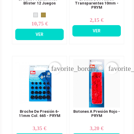
Blister 12 Juegos
Transparentes 10mm -
PRYM
2,15 €
Precio
10,75 €
Precio
VER
VER
favorite_border
favorite
Broche De Presión 6-
Botones A Presión Rojo -
11mm Col. 665 - PRYM
PRYM
3,35 €
3,20 €
Precio
Precio