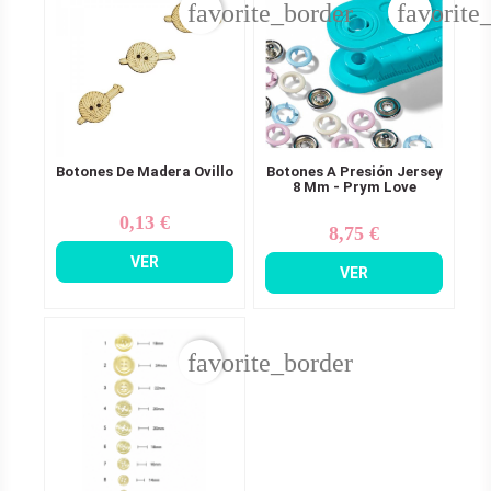
favorite_border
favorite
Botones De Madera Ovillo
Botones A Presión Jersey
8 Mm - Prym Love
0,13 €
Precio
8,75 €
Precio
VER
VER
favorite_border