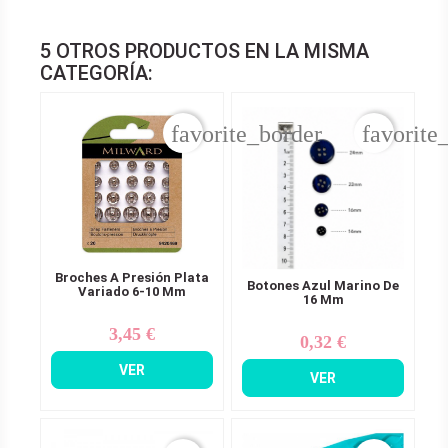
5 OTROS PRODUCTOS EN LA MISMA
CATEGORÍA:
favorite_border
favorite
Broches A Presión Plata
Botones Azul Marino De
Variado 6-10 Mm
16 Mm
3,45 €
Precio
0,32 €
Precio
VER
VER