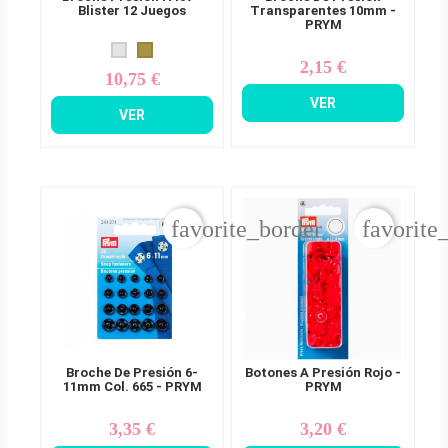
Blister 12 Juegos
Transparentes 10mm -
PRYM
2,15 €
Precio
10,75 €
Precio
VER
VER
favorite_border
favorite
Broche De Presión 6-
Botones A Presión Rojo -
11mm Col. 665 - PRYM
PRYM
3,35 €
3,20 €
Precio
Precio