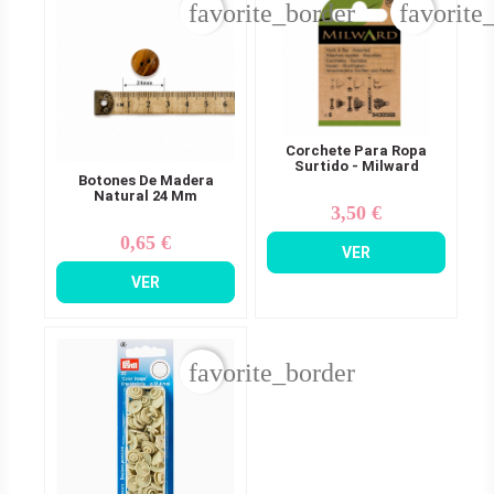
favorite_border
favorite
Corchete Para Ropa
Surtido - Milward
Botones De Madera
Natural 24 Mm
3,50 €
Precio
0,65 €
Precio
VER
VER
favorite_border