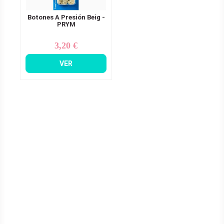
Botones A Presión Beig -
PRYM
3,20 €
Precio
VER