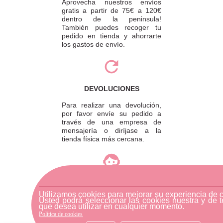
Aprovecha nuestros envíos
gratis a partir de 75€ a 120€
dentro de la peninsula!
También puedes recoger tu
pedido en tienda y ahorrarte
los gastos de envío.
DEVOLUCIONES
Para realizar una devolución,
por favor envíe su pedido a
través de una empresa de
mensajería o diríjase a la
tienda física más cercana.
ATENCIÓN AL CLIENTE
Utilizamos cookies para mejorar su experiencia de 
Si necesitas ayuda, no dudes
Usted podrá seleccionar las cookies nuestra y de t
en escribirnos por medio de
que desea utilizar en cualquier momento.
WhatsApp al número
Política de cookies
633540808. Estamos aquí para