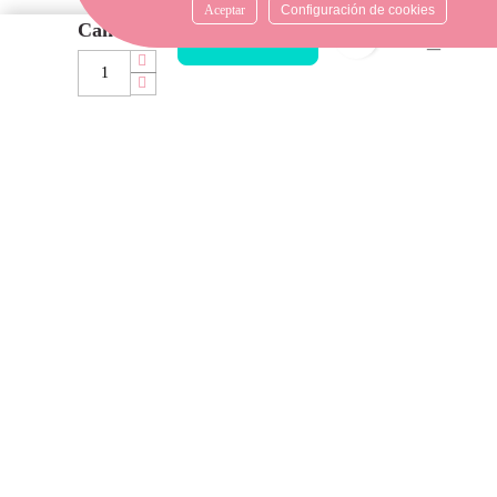
Aceptar
Configuración de cookies
resolver tus dudas y ofrecerte
Cantidad
el mejor servicio.
favorite_bord
AÑADIR AL CARRITO
FORMAS DE PAGO
Elige tu forma de pago más
cómoda y 100% segura: Paypal,
transferencia bancaria o Redsys.
· Passeig Països Catalans, 22/24 ·
17190 Salt, Girona
· Carrer Santa Eugènia, 27 ·
17005 Girona
Email: Info@tejidosyasmina.com