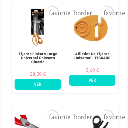
favorite_border
favorite
Tijeras Fiskars Large
Afilador De Tijeras
Universal Scissors
Universal - FISKARS
Classic
5,10 €
Precio
20,50 €
Precio
VER
VER
favorite_border
favorite