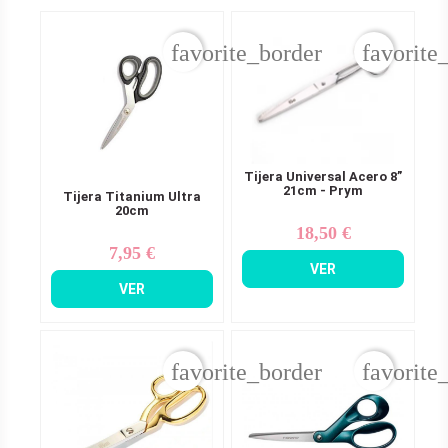
favorite_border
favorite
Tijera Universal Acero 8”
21cm - Prym
Tijera Titanium Ultra
20cm
18,50 €
Precio
7,95 €
Precio
VER
VER
favorite_border
favorite