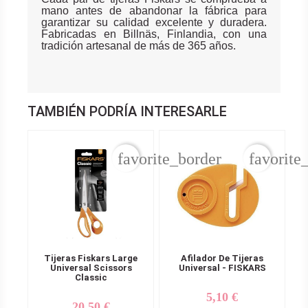
mano antes de abandonar la fábrica para
garantizar su calidad excelente y duradera.
Fabricadas en Billnäs, Finlandia, con una
tradición artesanal de más de 365 años.
TAMBIÉN PODRÍA INTERESARLE
favorite_border
favorite
Tijeras Fiskars Large
Afilador De Tijeras
Universal Scissors
Universal - FISKARS
Classic
5,10 €
Precio
20,50 €
Precio