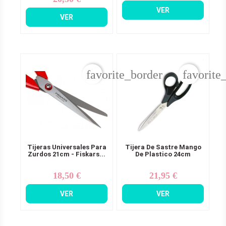
VER
VER
favorite_border
favorite
Tijeras Universales Para
Tijera De Sastre Mango
Zurdos 21cm - Fiskars...
De Plastico 24cm
18,50 €
21,95 €
Precio
Precio
VER
VER