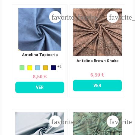
favorite_border
favorite
Antelina Tapicería
Antelina Brown Snake
+1
6,50 €
Precio
8,50 €
Precio
VER
VER
favorite_border
favorite