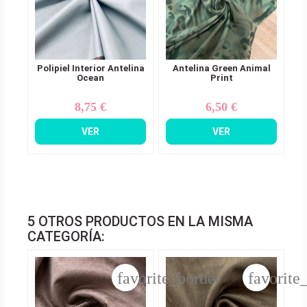
Polipiel Interior Antelina
Antelina Green Animal
Ocean
Print
8,75 €
6,50 €
Precio
Precio
VER
VER
5 OTROS PRODUCTOS EN LA MISMA
CATEGORÍA:
favorite_border
favorite