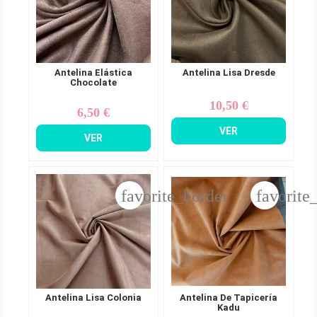
Antelina Elástica
Antelina Lisa Dresde
Chocolate
10,50 €
Precio
6,50 €
Precio
VER
VER
favorite_border
favorite
Antelina Lisa Colonia
Antelina De Tapicería
Kadu