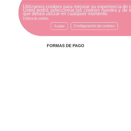
Si necesitas ayuda, no dudes
Utilizamos cookies para mejorar su experiencia de 
en escribirnos por medio de
Usted podrá seleccionar las cookies nuestra y de t
que desea utilizar en cualquier momento.
WhatsApp al número
Política de cookies
633540808. Estamos aquí para
resolver tus dudas y ofrecerte
Aceptar
Configuración de cookies
el mejor servicio.
FORMAS DE PAGO
Elige tu forma de pago más
cómoda y 100% segura: Paypal,
transferencia bancaria o Redsys.
· Passeig Països Catalans, 22/24 ·
17190 Salt, Girona
· Carrer Santa Eugènia, 27 ·