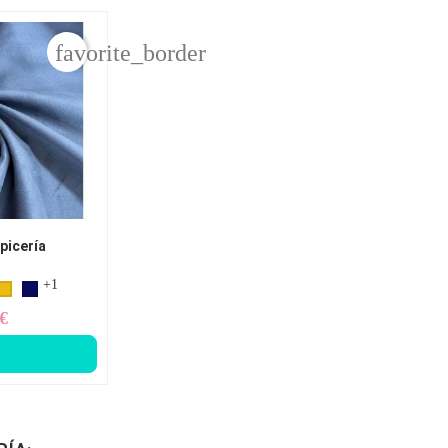
favorite_border
picería
+1
 €
ecio