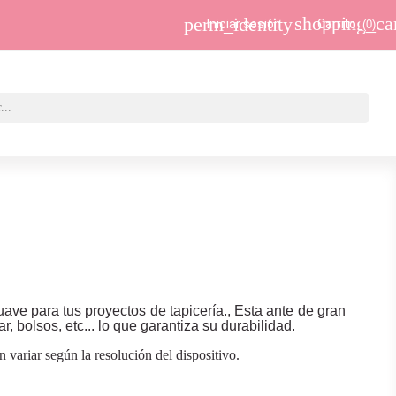
shopping_ca
perm_identity
Iniciar sesión
Carrito
(0)
suave para tus proyectos de tapicería., Esta ante de gran
r, bolsos, etc... lo que garantiza su durabilidad.
variar según la resolución del dispositivo.