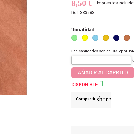
8,50 €
Impuestos incluido
Ref: 383583
Tonalidad
Verde
Amarillo
Azul
Mostaza
Azul
Te
Claro
Cielo
Marino
Las cantidades son en CM. ej: si us
AÑADIR AL CARRITO

DISPONIBLE
share
Compartir