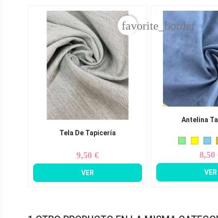
favorite_border
Antelina Ta
Tela De Tapicería
8,50
9,50 €
Pr
Precio
VER
VER