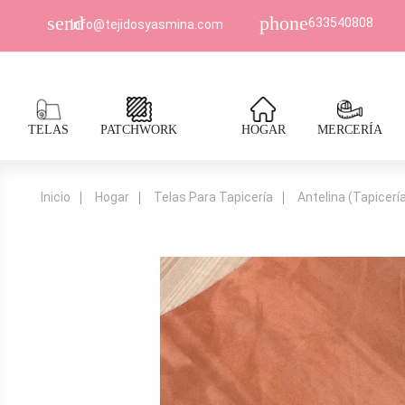
send
phone
633540808
Info@tejidosyasmina.com
TELAS
PATCHWORK
HOGAR
MERCERÍA
Inicio
Hogar
Telas Para Tapicería
Antelina (Tapicerí