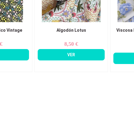
co Vintage
Algodón Lotus
Viscosa 
 €
8,50 €
ecio
Precio
VER