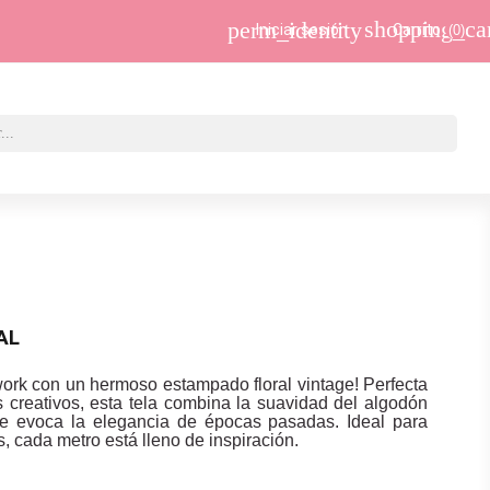
shopping_ca
perm_identity
Iniciar sesión
Carrito
(0)
AL
ork con un hermoso estampado floral vintage! Perfecta
s creativos, esta tela combina la suavidad del algodón
e evoca la elegancia de épocas pasadas. Ideal para
s, cada metro está lleno de inspiración.