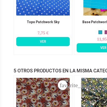
Topo Patchwork Sky
Base Patchwork
7,75 €
Precio
11,95
Pr
VER
VER
5 OTROS PRODUCTOS EN LA MISMA CATE
favorite_border