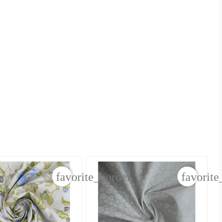
er
favorite_border
favorite