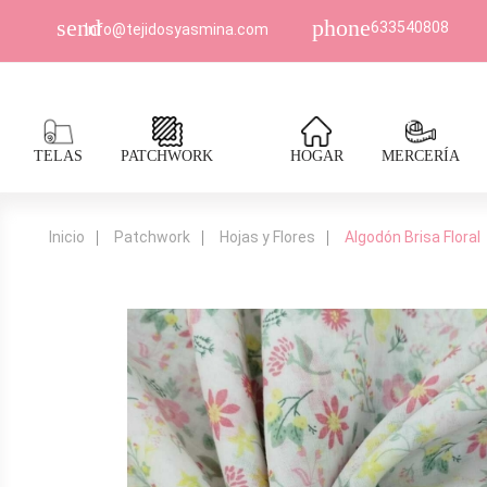
send
phone
633540808
Info@tejidosyasmina.com
TELAS
PATCHWORK
HOGAR
MERCERÍA
Inicio
Patchwork
Hojas y Flores
Algodón Brisa Floral