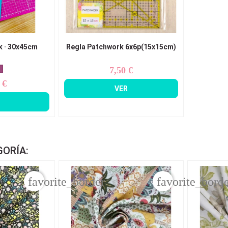
 · 30x45cm
Regla Patchwork 6x6p(15x15cm)
7,50 €
Precio
 €
ecio
VER
GORÍA:
favorite_border
favorite_bord