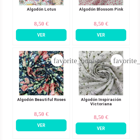
Algodón Lotus
Algodón Blossom Pink
8,50 €
8,50 €
Precio
Precio
VER
VER
favorite_border
favorite
Algodón Beautiful Roses
Algodón Inspiración
Victoriana
8,50 €
Precio
8,50 €
Precio
VER
VER