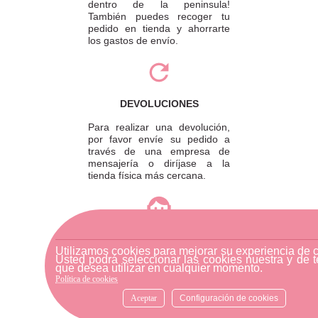
dentro de la peninsula!
También puedes recoger tu
pedido en tienda y ahorrarte
los gastos de envío.
DEVOLUCIONES
Para realizar una devolución,
por favor envíe su pedido a
través de una empresa de
mensajería o diríjase a la
tienda física más cercana.
ATENCIÓN AL CLIENTE
Utilizamos cookies para mejorar su experiencia de 
Si necesitas ayuda, no dudes
Usted podrá seleccionar las cookies nuestra y de t
en escribirnos por medio de
que desea utilizar en cualquier momento.
WhatsApp al número
Política de cookies
633540808. Estamos aquí para
Aceptar
Configuración de cookies
resolver tus dudas y ofrecerte
el mejor servicio.