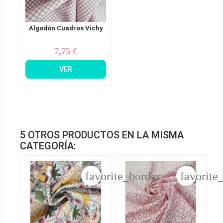
Algodón Cuadros Vichy
7,75 €
Precio
VER
5 OTROS PRODUCTOS EN LA MISMA
CATEGORÍA:
favorite_border
favorite