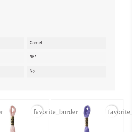
Camel
95º
No
er
favorite_border
favorite