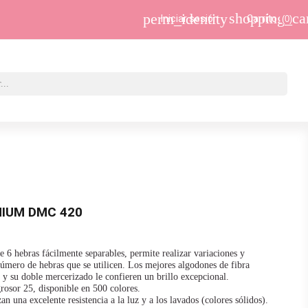
shopping_ca
perm_identity
Iniciar sesión
Carrito
(0)
MIUM DMC 420
 6 hebras fácilmente separables, permite realizar variaciones y
 número de hebras que se utilicen. Los mejores algodones de fibra
 y su doble mercerizado le confieren un brillo excepcional.
grosor 25, disponible en 500 colores.
n una excelente resistencia a la luz y a los lavados (colores sólidos).