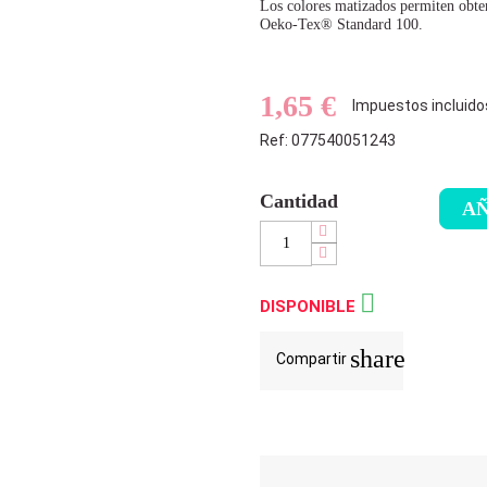
Los colores matizados permiten obte
Oeko-Tex® Standard 100.
Hilo de bordar embrodery thread
1,65 €
Impuestos incluido
Ref: 077540051243
Cantidad
AÑ

DISPONIBLE
share
Compartir