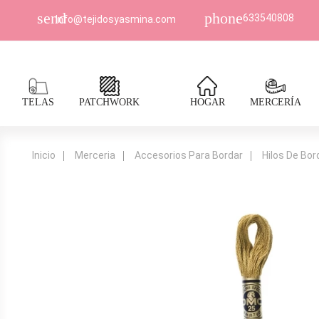
send
phone
633540808
Info@tejidosyasmina.com
TELAS
PATCHWORK
HOGAR
MERCERÍA
Inicio
Merceria
Accesorios Para Bordar
Hilos De Bo