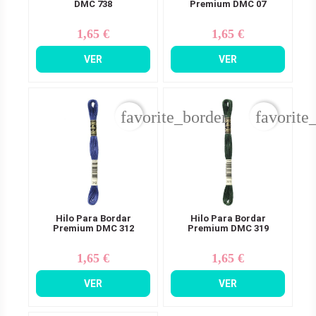
DMC 738
Premium DMC 07
1,65 €
1,65 €
Precio
Precio
VER
VER
favorite_border
favorite
Hilo Para Bordar
Hilo Para Bordar
Premium DMC 312
Premium DMC 319
1,65 €
1,65 €
Precio
Precio
VER
VER