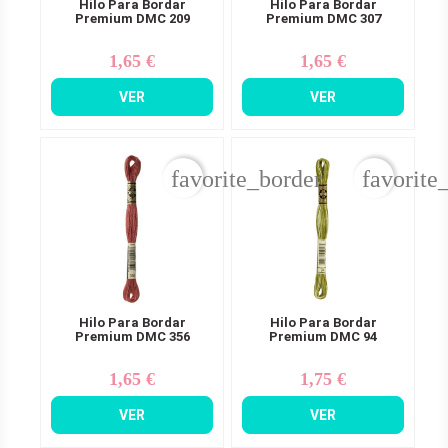
Hilo Para Bordar
Hilo Para Bordar
Premium DMC 209
Premium DMC 307
1,65 €
1,65 €
Precio
Precio
VER
VER
favorite_border
favorite
Hilo Para Bordar
Hilo Para Bordar
Premium DMC 356
Premium DMC 94
1,65 €
1,75 €
Precio
Precio
VER
VER