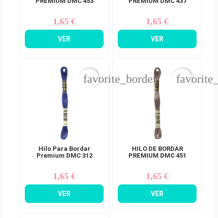
PREMIUM DMC 453
PREMIUM DMC 437
1,65 €
1,65 €
Precio
Precio
VER
VER
favorite_border
favorite
Hilo Para Bordar
HILO DE BORDAR
Premium DMC 312
PREMIUM DMC 451
1,65 €
1,65 €
Precio
Precio
VER
VER