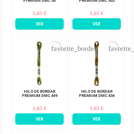
Premium DMC 05
PREMIUM DMC 503
1,65 €
1,65 €
Precio
Precio
VER
VER
favorite_border
favorite
HILO DE BORDAR
HILO DE BORDAR
PREMIUM DMC 469
PREMIUM DMC 434
1,65 €
1,65 €
Precio
Precio
VER
VER