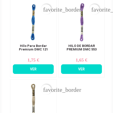
favorite_border
favorite
Hilo Para Bordar
HILO DE BORDAR
Premium DMC 121
PREMIUM DMC 553
1,75 €
1,65 €
Precio
Precio
VER
VER
favorite_border