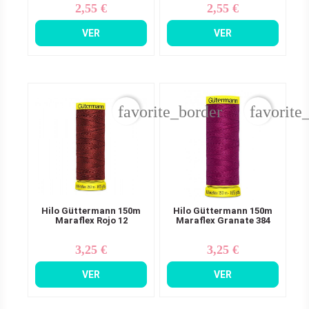
2,55 €
2,55 €
Precio
Precio
VER
VER
favorite_border
favorite
Hilo Güttermann 150m
Hilo Güttermann 150m
Maraflex Rojo 12
Maraflex Granate 384
3,25 €
3,25 €
Precio
Precio
VER
VER