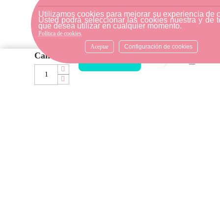
mensajería o diríjase a la
tienda física más cercana.
Utilizamos cookies para mejorar su experiencia de 
Usted podrá seleccionar las cookies nuestra y de t
que desea utilizar en cualquier momento.
Política de cookies
Aceptar
Configuración de cookies
ATENCIÓN AL CLIENTE
Cantidad
favorite_bord
AÑADIR AL CARRITO
Si necesitas ayuda, no dudes
en escribirnos por medio de
WhatsApp al número
633540808. Estamos aquí para
resolver tus dudas y ofrecerte
el mejor servicio.
FORMAS DE PAGO
Elige tu forma de pago más
cómoda y 100% segura: Paypal,
transferencia bancaria o Redsys.