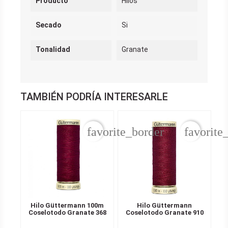
Producto
Hilos
Secado
Si
Tonalidad
Granate
TAMBIÉN PODRÍA INTERESARLE
favorite_border
favorite
Hilo Güttermann 100m
Hilo Güttermann
Coselotodo Granate 368
Coselotodo Granate 910