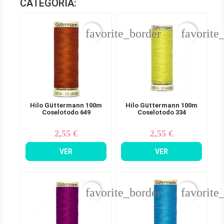
CATEGORÍA:
favorite_border
favorite
Hilo Güttermann 100m
Hilo Güttermann 100m
Coselotodo 649
Coselotodo 334
2,55 €
2,55 €
Precio
Precio
VER
VER
favorite_border
favorite