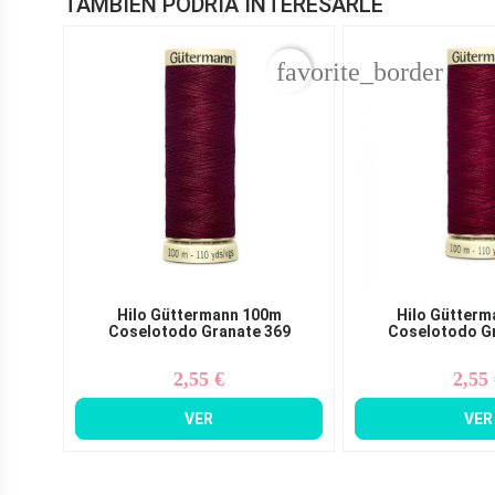
TAMBIÉN PODRÍA INTERESARLE
favorite_border
Hilo Güttermann 100m
Hilo Gütterm
Coselotodo Granate 369
Coselotodo Gr
2,55 €
2,55
Precio
Pr
VER
VER