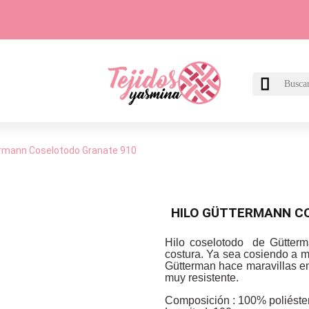

ermann Coselotodo Granate 910
HILO GÜTTERMANN C
Hilo coselotodo de Gütterm
costura. Ya sea cosiendo a 
Gütterman hace maravillas en
muy resistente.
Composición : 100% poliéster