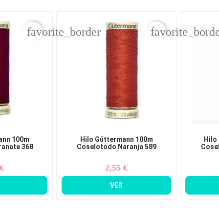
favorite_border
favorite_bord
ann 100m
Hilo Güttermann 100m
Hilo
anate 368
Coselotodo Naranja 589
Cose
 €
2,55 €
ecio
Precio
VER