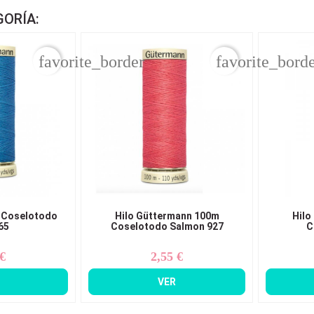
GORÍA:
favorite_border
favorite_bord
 Coselotodo
Hilo Güttermann 100m
Hilo
65
Coselotodo Salmon 927
C
 €
2,55 €
ecio
Precio
VER