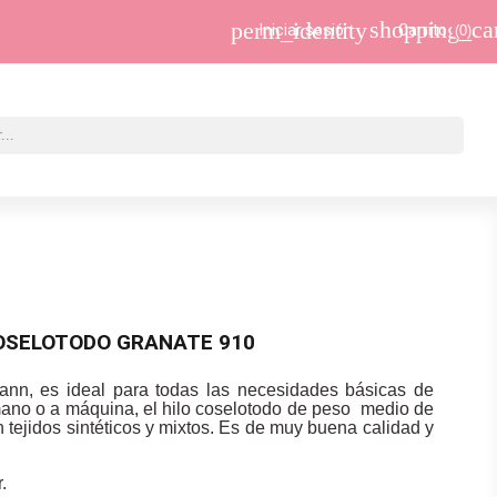
shopping_ca
perm_identity
Iniciar sesión
Carrito
(0)
OSELOTODO GRANATE 910
ann, es ideal para todas las necesidades básicas de
mano o a máquina, el hilo coselotodo de peso medio de
 tejidos sintéticos y mixtos. Es de muy buena calidad y
.