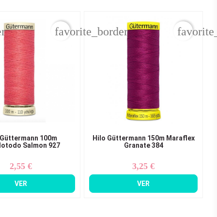
er
favorite_border
favorite
 Güttermann 100m
Hilo Güttermann 150m Maraflex
lotodo Salmon 927
Granate 384
2,55 €
3,25 €
Precio
Precio
VER
VER