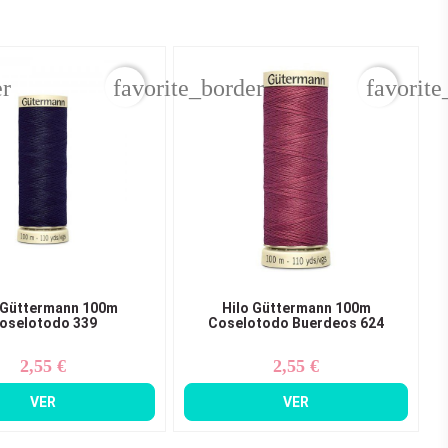
er
favorite_border
favorite
 Güttermann 100m
Hilo Güttermann 100m
oselotodo 339
Coselotodo Buerdeos 624
2,55 €
2,55 €
Precio
Precio
VER
VER