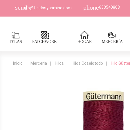
send
phone
633540808
Info@tejidosyasmina.com
TELAS
PATCHWORK
HOGAR
MERCERÍA
Inicio
Merceria
Hilos
Hilos Coselotodo
Hilo Gütt