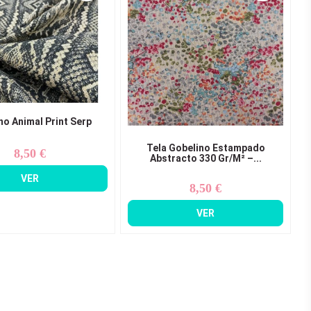
no Animal Print Serp
Tela Gobelino Estampado
8,50 €
Precio
Abstracto 330 Gr/m² –...
VER
8,50 €
Precio
VER