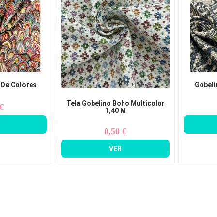
 De Colores
Gobeli
Tela Gobelino Boho Multicolor
 €
ecio
1,40 M
8,50 €
Precio
VER