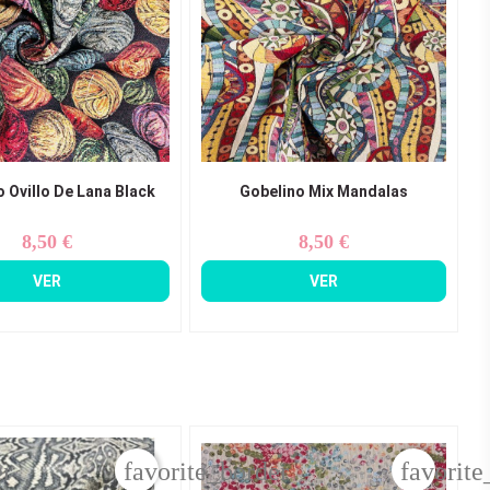
 Ovillo De Lana Black
Gobelino Mix Mandalas
8,50 €
8,50 €
Precio
Precio
VER
VER
er
favorite_border
favorite