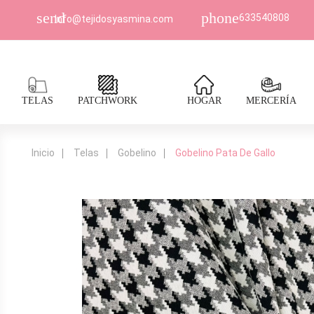
send
phone
633540808
Info@tejidosyasmina.com
TELAS
PATCHWORK
HOGAR
MERCERÍA
Inicio
Telas
Gobelino
Gobelino Pata De Gallo