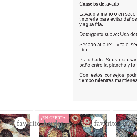
Consejos de lavado
Lavado a mano o en seco: 
tintorería para evitar daño
y agua fría.
Detergente suave: Usa det
Secado al aire: Evita el s
libre.
Planchado: Si es necesari
paño entre la plancha y la 
Con estos consejos podrá
tiempo mientras mantienes 
¡EN OFERTA!
favorite_border
favorite_bord