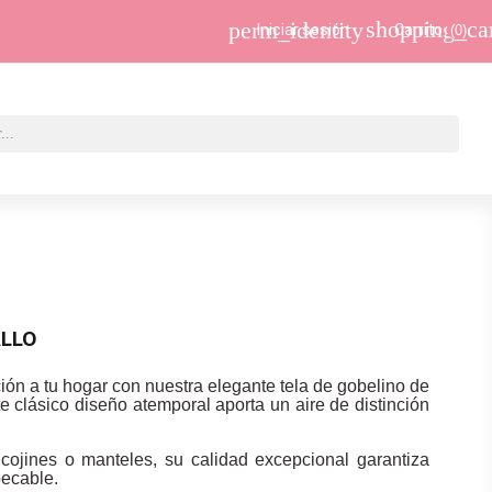
shopping_ca
perm_identity
Iniciar sesión
Carrito
(0)
ALLO
ión a tu hogar con nuestra elegante tela de gobelino de
e clásico diseño atemporal aporta un aire de distinción
 cojines o manteles, su calidad excepcional garantiza
pecable.