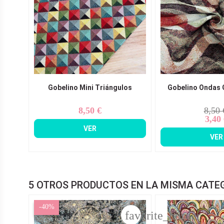
Gobelino Mini Triángulos
Gobelino Ondas
8,50 €
8,50 
Precio
Pr
Pr
3,40
ba
VER
VER
5 OTROS PRODUCTOS EN LA MISMA CATE
-40%
favorite_border