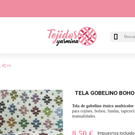

1,40 m
TELA GOBELINO BOHO
Tela de gobelino étnico multicolo
para cojines, bolsos, fundas, tapicer
manualidades.
8,50 €
Impuestos incluido