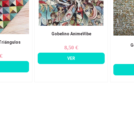
Gobelino AnimeVibe
Triángulos
G
8,50 €
Precio
 €
ecio
VER