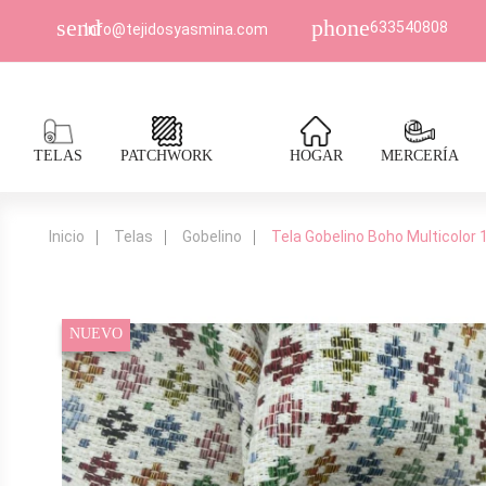
send
phone
633540808
Info@tejidosyasmina.com
TELAS
PATCHWORK
HOGAR
MERCERÍA
Inicio
Telas
Gobelino
Tela Gobelino Boho Multicolor 
NUEVO