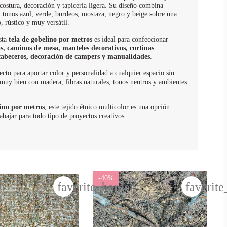
 costura, decoración y tapicería ligera. Su diseño combina
tonos azul, verde, burdeos, mostaza, negro y beige sobre una
, rústico y muy versátil.
esta
tela de gobelino por metros
es ideal para confeccionar
as, caminos de mesa, manteles decorativos, cortinas
, cabeceros, decoración de campers y manualidades
.
ecto para aportar color y personalidad a cualquier espacio sin
muy bien con madera, fibras naturales, tonos neutros y ambientes
ino por metros
, este tejido étnico multicolor es una opción
trabajar para todo tipo de proyectos creativos.
-40%
er
favorite_border
favorite