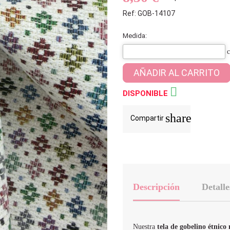
Ref: GOB-14107
Medida:
AÑADIR AL CARRITO

DISPONIBLE
share
Compartir
Descripción
Detalle
Nuestra
tela de gobelino étnico