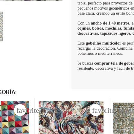
tapiz, perfecto para proyectos de
pequeños motivos geométricos en 
base clara, creando un estilo boho
Con un
ancho de 1,40 metros
, 
cojines, bolsos, mochilas, fund
decorativas, tapizados ligeros
Este
gobelino multicolor
es perf
recargar la decoración. Combina 
bohemios o mediterráneos.
Si buscas
comprar tela de gobel
resistente, decorativa y fácil de 
GORÍA:
favorite_border
favorite_bord