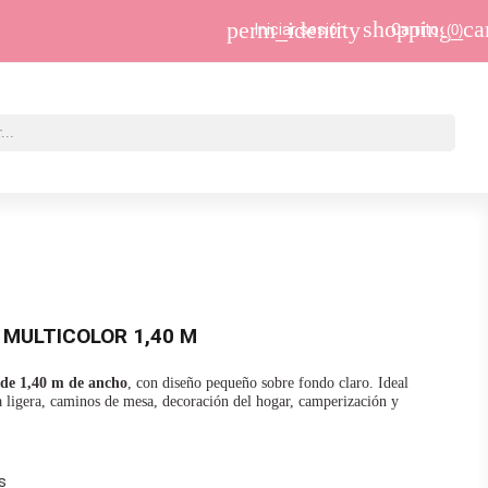
shopping_ca
perm_identity
Iniciar sesión
Carrito
(0)
 MULTICOLOR 1,40 M
r de 1,40 m de ancho
, con diseño pequeño sobre fondo claro. Ideal
ía ligera, caminos de mesa, decoración del hogar, camperización y
s