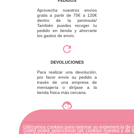
PEDIDOS
Aprovecha nuestros envíos
gratis a partir de 75€ a 120€
dentro de la peninsula!
También puedes recoger tu
pedido en tienda y ahorrarte
los gastos de envío.
DEVOLUCIONES
Para realizar una devolución,
por favor envíe su pedido a
través de una empresa de
mensajería o diríjase a la
tienda física más cercana.
ATENCIÓN AL CLIENTE
Si necesitas ayuda, no dudes
Utilizamos cookies para mejorar su experiencia de 
Usted podrá seleccionar las cookies nuestra y de t
en escribirnos por medio de