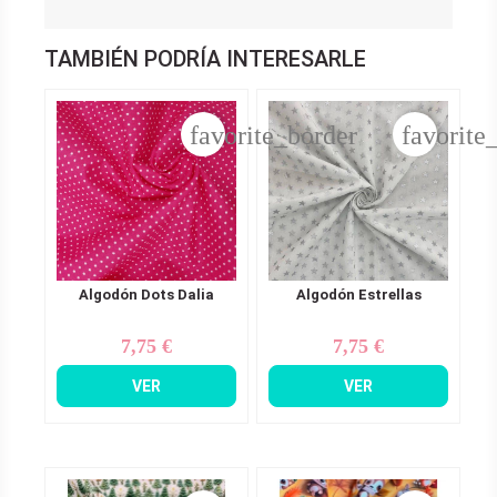
TAMBIÉN PODRÍA INTERESARLE
favorite_border
favorite
Algodón Dots Dalia
Algodón Estrellas
7,75 €
7,75 €
Precio
Precio
VER
VER