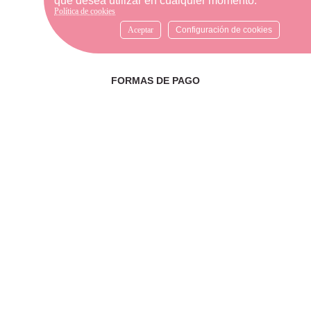
que desea utilizar en cualquier momento.
WhatsApp al número
Política de cookies
633540808. Estamos aquí para
resolver tus dudas y ofrecerte
Aceptar
Configuración de cookies
el mejor servicio.
FORMAS DE PAGO
Elige tu forma de pago más
cómoda y 100% segura: Paypal,
transferencia bancaria o Redsys.
· Passeig Països Catalans, 22/24 ·
17190 Salt, Girona
· Carrer Santa Eugènia, 27 ·
17005 Girona