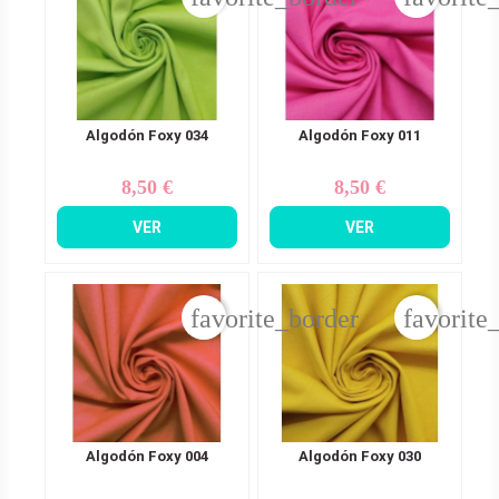
Algodón Foxy 034
Algodón Foxy 011
8,50 €
8,50 €
Precio
Precio
VER
VER
favorite_border
favorite
Algodón Foxy 004
Algodón Foxy 030