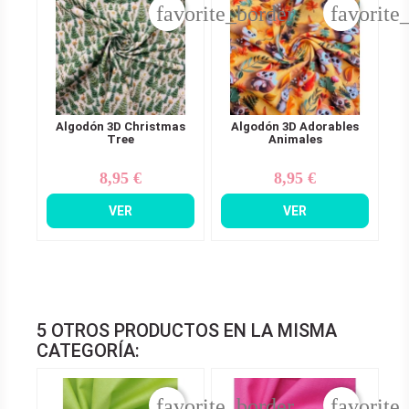
favorite_border
favorite
Algodón 3D Christmas
Algodón 3D Adorables
Tree
Animales
8,95 €
8,95 €
Precio
Precio
VER
VER
5 OTROS PRODUCTOS EN LA MISMA
CATEGORÍA:
favorite_border
favorite