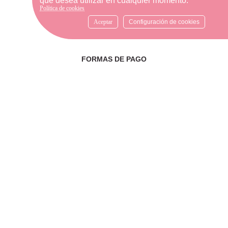
que desea utilizar en cualquier momento.
WhatsApp al número
Política de cookies
633540808. Estamos aquí para
resolver tus dudas y ofrecerte
Aceptar
Configuración de cookies
el mejor servicio.
FORMAS DE PAGO
Elige tu forma de pago más
cómoda y 100% segura: Paypal,
transferencia bancaria o Redsys.
· Passeig Països Catalans, 22/24 ·
17190 Salt, Girona
· Carrer Santa Eugènia, 27 ·
17005 Girona