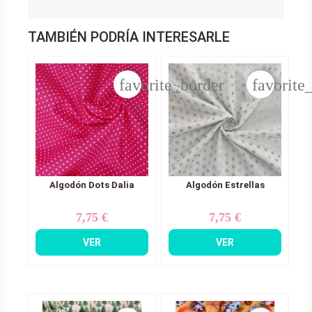
TAMBIÉN PODRÍA INTERESARLE
favorite_border
favorite
Algodón Dots Dalia
Algodón Estrellas
7,75 €
7,75 €
Precio
Precio
VER
VER