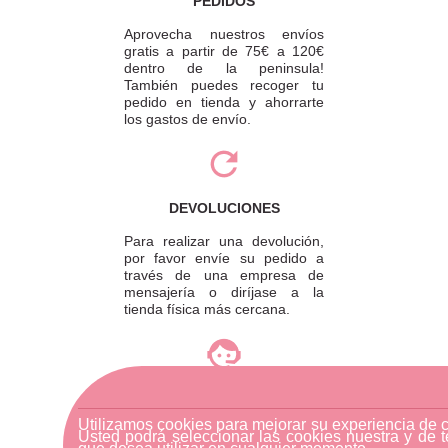
PEDIDOS
Aprovecha nuestros envíos
gratis a partir de 75€ a 120€
dentro de la peninsula!
También puedes recoger tu
pedido en tienda y ahorrarte
los gastos de envío.
DEVOLUCIONES
Para realizar una devolución,
por favor envíe su pedido a
través de una empresa de
mensajería o diríjase a la
tienda física más cercana.
ATENCIÓN AL CLIENTE
Si necesitas ayuda, no dudes
Utilizamos cookies para mejorar su experiencia de 
Usted podrá seleccionar las cookies nuestra y de t
en escribirnos por medio de