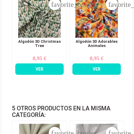
favorite_border
favorite
Algodón 3D Christmas
Algodón 3D Adorables
Tree
Animales
8,95 €
8,95 €
Precio
Precio
VER
VER
5 OTROS PRODUCTOS EN LA MISMA
CATEGORÍA:
favorite_border
favorite