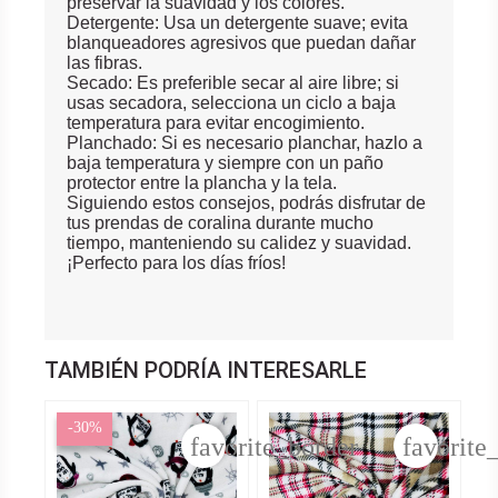
preservar la suavidad y los colores.
Detergente: Usa un detergente suave; evita
blanqueadores agresivos que puedan dañar
las fibras.
Secado: Es preferible secar al aire libre; si
usas secadora, selecciona un ciclo a baja
temperatura para evitar encogimiento.
Planchado: Si es necesario planchar, hazlo a
baja temperatura y siempre con un paño
protector entre la plancha y la tela.
Siguiendo estos consejos, podrás disfrutar de
tus prendas de coralina durante mucho
tiempo, manteniendo su calidez y suavidad.
¡Perfecto para los días fríos!
TAMBIÉN PODRÍA INTERESARLE
-30%
favorite_border
favorite