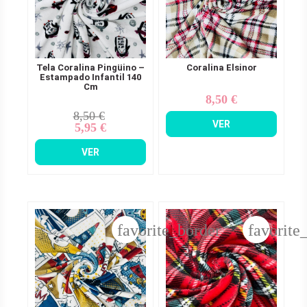
Tela Coralina Pingüino –
Coralina Elsinor
Estampado Infantil 140
Cm
8,50 €
Precio
8,50 €
Precio
Precio
VER
5,95 €
base
VER
favorite_border
favorite