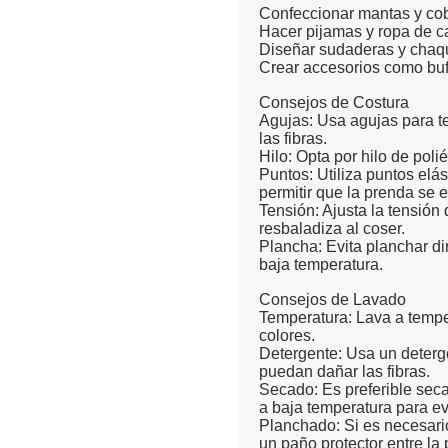
Confeccionar mantas y cob
Hacer pijamas y ropa de c
Diseñar sudaderas y chaqu
Crear accesorios como buf
Consejos de Costura
Agujas: Usa agujas para te
las fibras.
Hilo: Opta por hilo de polié
Puntos: Utiliza puntos elá
permitir que la prenda se e
Tensión: Ajusta la tensión 
resbaladiza al coser.
Plancha: Evita planchar di
baja temperatura.
Consejos de Lavado
Temperatura: Lava a temper
colores.
Detergente: Usa un deterg
puedan dañar las fibras.
Secado: Es preferible secar
a baja temperatura para ev
Planchado: Si es necesari
un paño protector entre la 