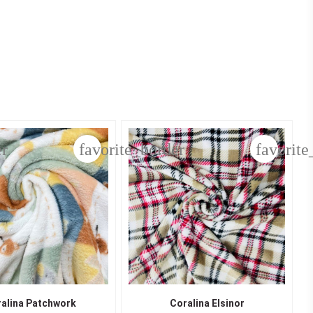
er
favorite_border
favorite
alina Patchwork
Coralina Elsinor