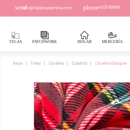
send
phone
633540808
Info@tejidosyasmina.com
TELAS
PATCHWORK
HOGAR
MERCERÍA
Inicio
Telas
Coralina
Cuadros
Coralina Glasgow