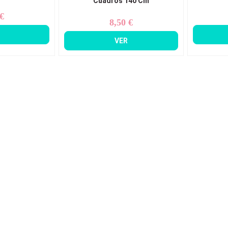
Cuadros 140 Cm
 €
ecio
8,50 €
Precio
VER