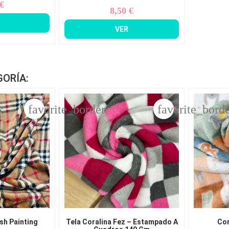
 €
ecio
8,50 €
Precio
VER
GORÍA:
favorite_border
favorite_bord
sh Painting
Tela Coralina Fez – Estampado A
Cor