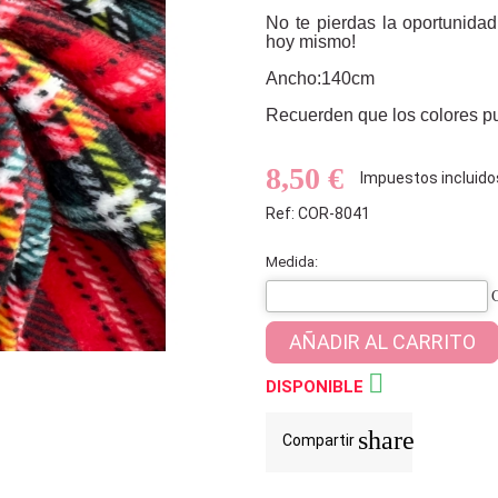
No te pierdas la oportunidad 
hoy mismo!
Ancho:140cm
Recuerden que los colores pue
8,50 €
Impuestos incluido
Ref: COR-8041
Medida:
AÑADIR AL CARRITO

DISPONIBLE
share
Compartir