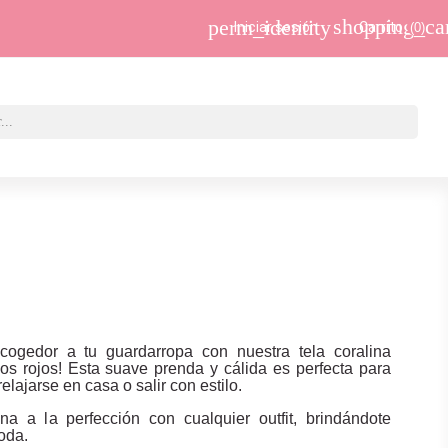
shopping_ca
perm_identity
Iniciar sesión
Carrito
(0)
cogedor a tu guardarropa con nuestra tela coralina
s rojos! Esta suave prenda y cálida es perfecta para
elajarse en casa o salir con estilo.
a a la perfección con cualquier outfit, brindándote
oda.