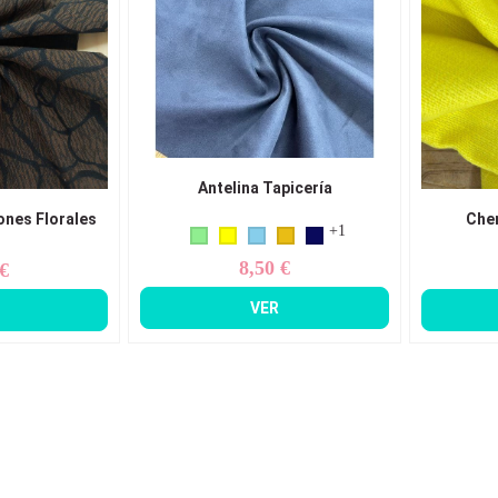
Antelina Tapicería
iones Florales
Chen
+1
8,50 €
 €
Precio
ecio
VER