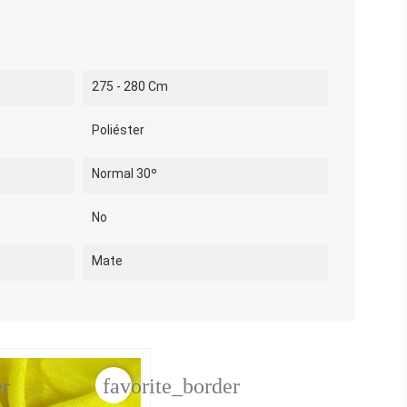
275 - 280 Cm
Poliéster
Normal 30º
No
Mate
er
favorite_border