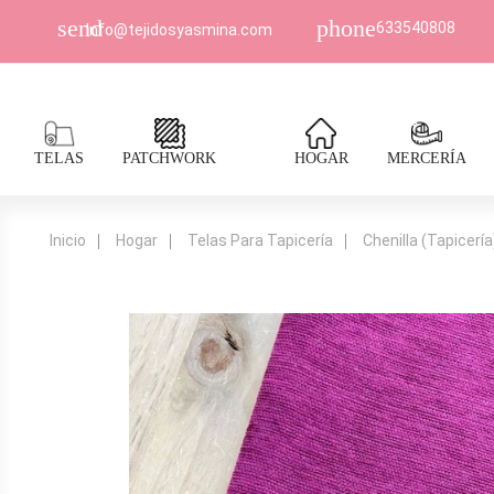
send
phone
633540808
Info@tejidosyasmina.com
TELAS
PATCHWORK
HOGAR
MERCERÍA
Inicio
Hogar
Telas Para Tapicería
Chenilla (Tapicería