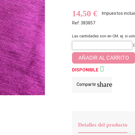
14,50 €
Impuestos inclui
Ref: 383857
Las cantidades son en CM. ej: si us
AÑADIR AL CARRITO

DISPONIBLE
share
Compartir
Detalles del producto