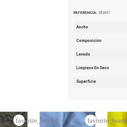
REFERENCIA:
383857
Ancho
Composición
Lavado
Limpieza En Seco
Superficie
favorite_border
favorite_bord