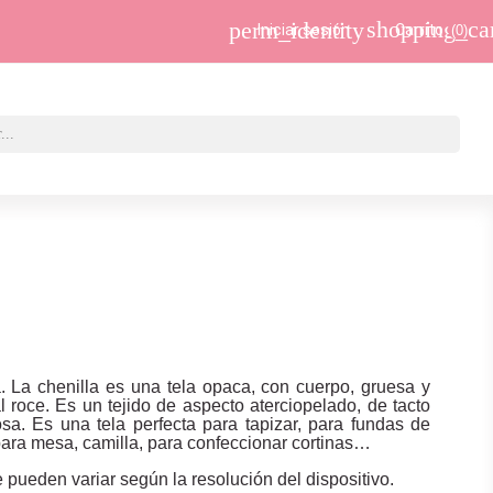
shopping_ca
perm_identity
Iniciar sesión
Carrito
(0)
ía. La chenilla es una tela opaca, con cuerpo, gruesa y
al roce. Es un tejido de aspecto aterciopelado, de tacto
sa. Es una tela perfecta para tapizar, para fundas de
para mesa, camilla, para confeccionar cortinas…
 pueden variar según la resolución del dispositivo.