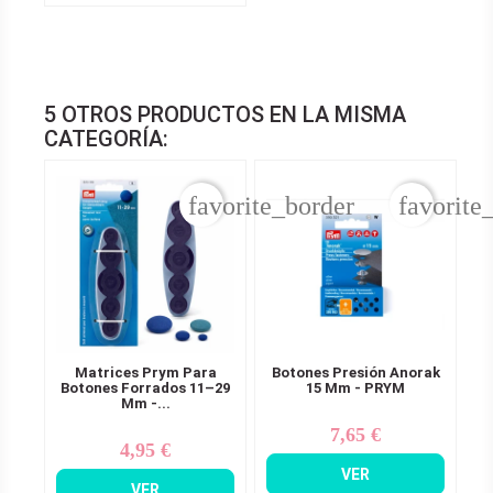
5 OTROS PRODUCTOS EN LA MISMA
CATEGORÍA:
favorite_border
favorite
Matrices Prym Para
Botones Presión Anorak
Botones Forrados 11–29
15 Mm - PRYM
Mm -...
7,65 €
Precio
4,95 €
Precio
VER
VER