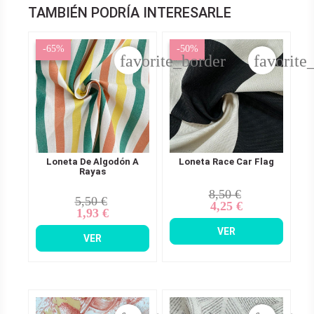
TAMBIÉN PODRÍA INTERESARLE
-65%
-50%
favorite_border
favorite
Loneta De Algodón A
Loneta Race Car Flag
Rayas
8,50 €
Precio
Precio
5,50 €
Precio
Precio
4,25 €
base
1,93 €
base
VER
VER