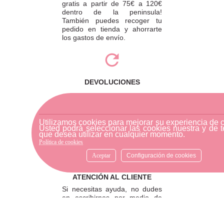
gratis a partir de 75€ a 120€
dentro de la peninsula!
También puedes recoger tu
pedido en tienda y ahorrarte
los gastos de envío.
DEVOLUCIONES
Para realizar una devolución,
por favor envíe su pedido a
través de una empresa de
Utilizamos cookies para mejorar su experiencia de 
mensajería o diríjase a la
Usted podrá seleccionar las cookies nuestra y de t
tienda física más cercana.
que desea utilizar en cualquier momento.
Política de cookies
Aceptar
Configuración de cookies
ATENCIÓN AL CLIENTE
Si necesitas ayuda, no dudes
en escribirnos por medio de
WhatsApp al número
633540808. Estamos aquí para
resolver tus dudas y ofrecerte