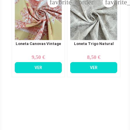
favorite_border
favorite
Loneta Canovas Vintage
Loneta Trigo Natural
9,50 €
8,50 €
Precio
Precio
VER
VER