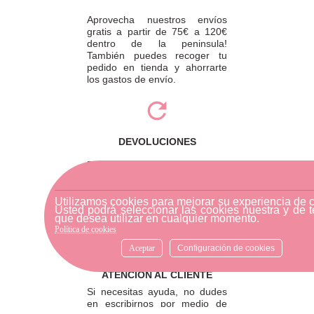
Aprovecha nuestros envíos
gratis a partir de 75€ a 120€
dentro de la peninsula!
También puedes recoger tu
pedido en tienda y ahorrarte
los gastos de envío.
DEVOLUCIONES
Para realizar una devolución,
por favor envíe su pedido a
través de una empresa de
mensajería o diríjase a la
Utilizamos cookies para mejorar su experiencia de 
Usted podrá seleccionar las cookies nuestra y de t
tienda física más cercana.
que desea utilizar en cualquier momento.
Política de cookies
Aceptar
Configuración de cookies
ATENCIÓN AL CLIENTE
Si necesitas ayuda, no dudes
en escribirnos por medio de