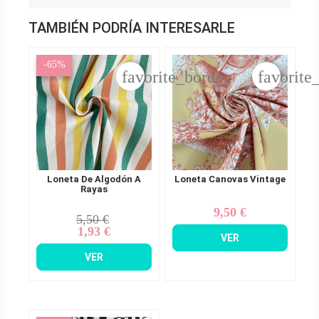
TAMBIÉN PODRÍA INTERESARLE
-65%
favorite_border
favorite
Loneta De Algodón A
Loneta Canovas Vintage
Rayas
9,50 €
Precio
5,50 €
Precio
Precio
1,93 €
base
VER
VER