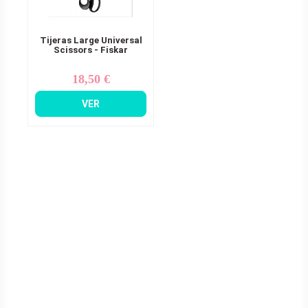
Tijeras Large Universal
Scissors - Fiskar
18,50 €
Precio
VER