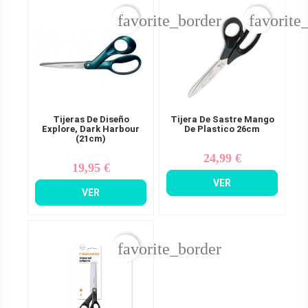
favorite_border
favorite
Tijeras De Diseño
Tijera De Sastre Mango
Explore, Dark Harbour
De Plastico 26cm
(21cm)
24,99 €
Precio
19,95 €
Precio
VER
VER
favorite_border