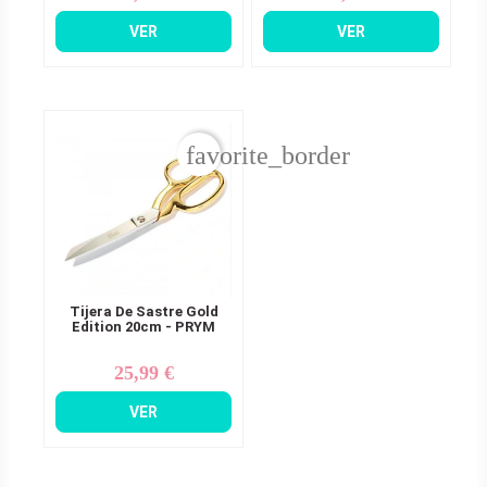
VER
VER
favorite_border
Tijera De Sastre Gold
Edition 20cm - PRYM
25,99 €
Precio
VER