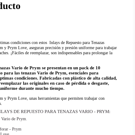
ducto
ptimas condiciones con estos
Inlays de Repuesto para Tenazas
m y Prym Love, aseguran precisión y presión uniforme para trabajar
aches. ¡Fáciles de reemplazar, son indispensables para prolongar la
enazas Vario de Prym
se presentan en un pack de 10
o para las tenazas Vario de Prym, esenciales para
timas condiciones. Fabricadas con plástico de alta calidad,
reemplazar las originales en caso de pérdida o desgaste,
 uniforme durante mucho tiempo.
ym y Prym Love, unas herramientas que permiten trabajar con
s.
NLAYS DE REPUESTO PARA TENAZAS VARIO - PRYM:
s Vario de Prym.
forar - Prym
 Love