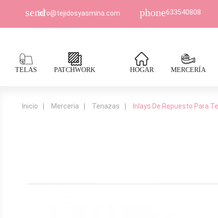
send
phone
633540808
Info@tejidosyasmina.com
TELAS
PATCHWORK
HOGAR
MERCERÍA
Inicio
Merceria
Tenazas
Inlays De Repuesto Para T