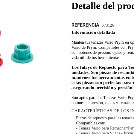
Detalle del pro
REFERENCIA
673126
Información detallada
Mantén tus tenazas Vario Prym en ó
Vario de Prym
. Compatibles con Pry
con botones de presión, ojales y rem
vida útil de tus herramientas!
Los
Inlays de Repuesto para T
unidades. Son piezas de recambi
mantener tus herramientas en óp
estas piezas son perfectas para 
asegurando precisión y presión
Son aptos para las Tenazas Vario Pr
botones de presión, ojales y remache
CARACTERÍSTICAS DE LOS I
Piezas de repuesto para las tenaza
Compatibles con:
- Tenaza Vario para Remachar/Per
- Tenaza Vario para Snaps - Prym