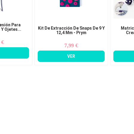
esión Para
Kit De Extracción De Snaps De 9 Y
Matric
Y Ojetes...
12,4 Mm - Prym
Cre
 €
ecio
7,99 €
Precio
VER