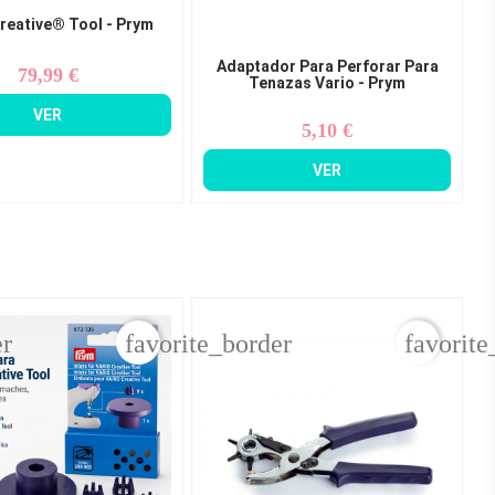
reative® Tool - Prym
Adaptador Para Perforar Para
79,99 €
Precio
Tenazas Vario - Prym
VER
5,10 €
Precio
VER
er
favorite_border
favorite