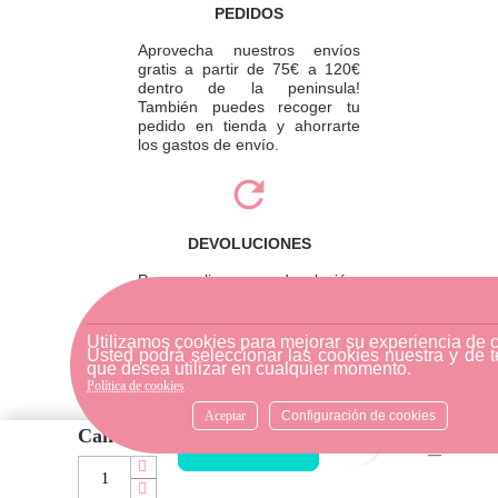
PEDIDOS
Aprovecha nuestros envíos
gratis a partir de 75€ a 120€
dentro de la peninsula!
También puedes recoger tu
pedido en tienda y ahorrarte
los gastos de envío.
DEVOLUCIONES
Para realizar una devolución,
por favor envíe su pedido a
través de una empresa de
mensajería o diríjase a la
Utilizamos cookies para mejorar su experiencia de 
Usted podrá seleccionar las cookies nuestra y de t
tienda física más cercana.
que desea utilizar en cualquier momento.
Política de cookies
Aceptar
Configuración de cookies
Cantidad
favorite_bord
AÑADIR AL CARRITO
ATENCIÓN AL CLIENTE
Si necesitas ayuda, no dudes