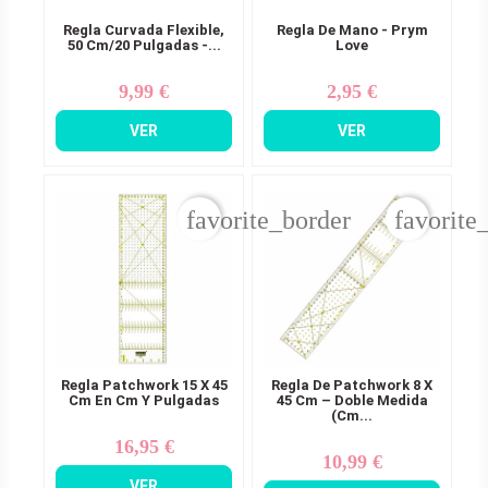
Regla Curvada Flexible,
Regla De Mano - Prym
50 Cm/20 Pulgadas -...
Love
9,99 €
2,95 €
Precio
Precio
VER
VER
favorite_border
favorite
Regla Patchwork 15 X 45
Regla De Patchwork 8 X
Cm En Cm Y Pulgadas
45 Cm – Doble Medida
(cm...
16,95 €
Precio
10,99 €
Precio
VER