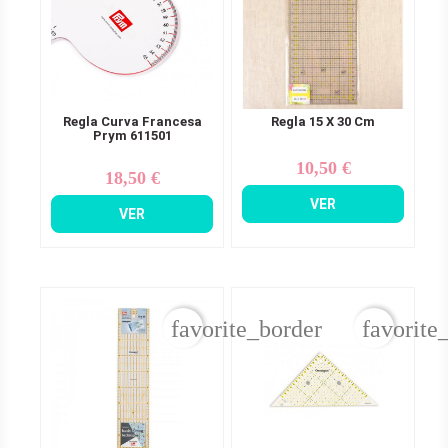
Regla Curva Francesa
Regla 15 X 30 Cm
Prym 611501
10,50 €
Precio
18,50 €
Precio
VER
VER
favorite_border
favorite