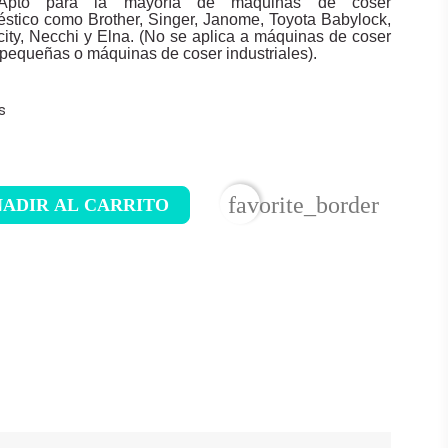
s: Apto para la mayoría de máquinas de coser
éstico como Brother, Singer, Janome, Toyota Babylock,
ity, Necchi y Elna. (No se aplica a máquinas de coser
pequeñas o máquinas de coser industriales).
s
favorite_border
ADIR AL CARRITO