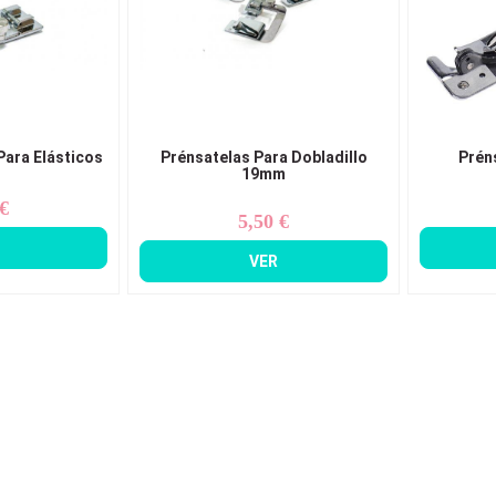
Para Elásticos
Prénsatelas Para Dobladillo
Prén
19mm
 €
ecio
5,50 €
Precio
VER