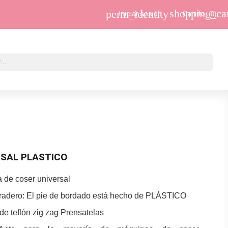
shopping_ca
perm_identity
Iniciar sesión
Carrito
(0)
SAL PLASTICO
 de coser universal
Duradero: El pie de bordado está hecho de PLÁSTICO
e teflón zig zag Prensatelas