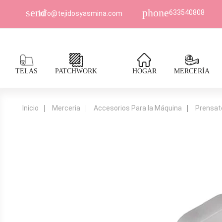
send
phone
633540808
Info@tejidosyasmina.com
TELAS
PATCHWORK
HOGAR
MERCERÍA
Inicio
Merceria
Accesorios Para la Máquina
Prensat