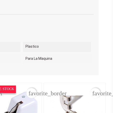
Plastico
Para La Maquina
E STOCK
er
favorite_border
favorite