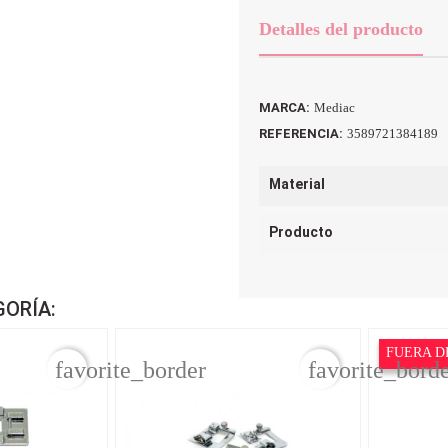
Detalles del producto
MARCA:
Mediac
REFERENCIA:
3589721384189
Material
Producto
GORÍA:
FUERA D
favorite_border
favorite_bord