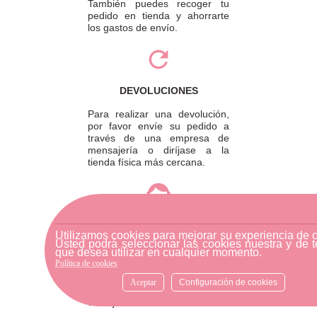
También puedes recoger tu
pedido en tienda y ahorrarte
los gastos de envío.
DEVOLUCIONES
Para realizar una devolución,
por favor envíe su pedido a
través de una empresa de
mensajería o diríjase a la
tienda física más cercana.
ATENCIÓN AL CLIENTE
Utilizamos cookies para mejorar su experiencia de 
Si necesitas ayuda, no dudes
Usted podrá seleccionar las cookies nuestra y de t
que desea utilizar en cualquier momento.
en escribirnos por medio de
Política de cookies
WhatsApp al número
633540808. Estamos aquí para
Aceptar
Configuración de cookies
resolver tus dudas y ofrecerte
el mejor servicio.