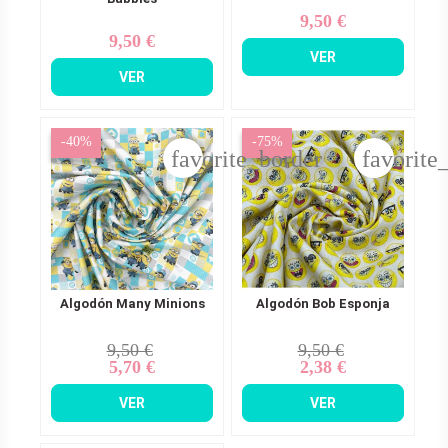
9,50 €
Precio
9,50 €
Precio
VER
VER
-40%
-75%
favorite_border
favorite
Algodón Many Minions
Algodón Bob Esponja
9,50 €
9,50 €
Precio
Precio
Precio
Precio
5,70 €
2,38 €
base
base
VER
VER